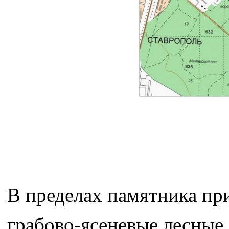
В пределах памятника п
грабово-ясеневые лесные