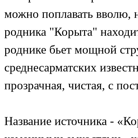
можно поплавать вволю, н
родника "Корыта" находит
роднике бьет мощной стру
среднесарматских известн
прозрачная, чистая, с по
Название источника - «К