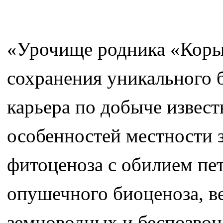
«Урочище родника «Коры
сохранения уникального 
карьера по добыче извес
особенностей местности 
фитоценоза с обилием пе
опушечного биоценоза, в
земноводных и беспозво