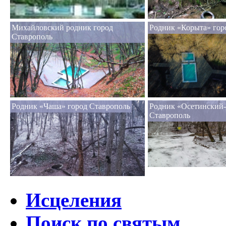
Михайловский родник город
Родник «Корыта» гор
Ставрополь
Родник «Чаша» город Ставрополь
Родник «Осетинский-
Ставрополь
Исцеления
Поиск по святым