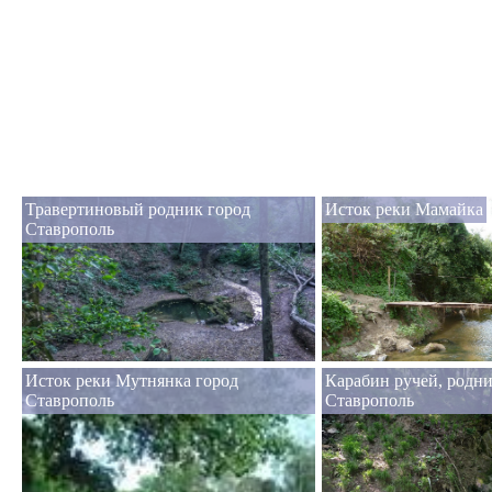
Травертиновый родник город
Исток реки Мамайка
Ставрополь
Исток реки Мутнянка город
Карабин ручей, родни
Ставрополь
Ставрополь