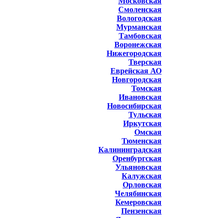
Московская
Смоленская
Вологодская
Мурманская
Тамбовская
Воронежская
Нижегородская
Тверская
Еврейская АО
Новгородская
Томская
Ивановская
Новосибирская
Тульская
Иркутская
Омская
Тюменская
Калининградская
Оренбургская
Ульяновская
Калужская
Орловская
Челябинская
Кемеровская
Пензенская