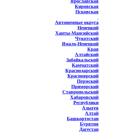
Ярославская
Кировская
Псковская
Автономные округа
Ненецкий
Ханты-Мансийский
Чукотский
Ямало-Ненецкий
Края
Алтайский
Забайкальский
Камчатский
Краснодарский
Красноярский
Пермский
Приморский
Ставропольский
Хабаровский
Республики
Адыгея
Алтай
Башкортостан
Бурятия
Дагестан