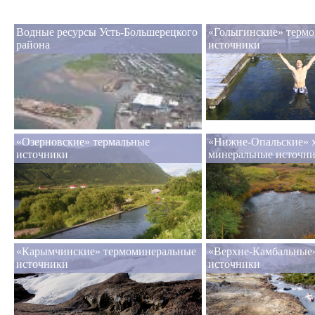
Водные ресурсы Усть-Большерецкого
«Голыгинские» терм
района
источники
«Озерновские» термальные ​
«Нижне-Опальские» 
источники
минеральные источн
«Карымчинские» термоминеральные
«Верхне-Камбальные
источники
источники