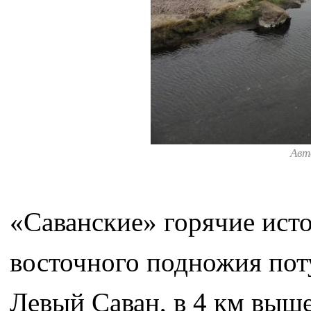
Авт
«Саванские» горячие ист
восточного подножия пот
Левый Саван, в 4 км выше