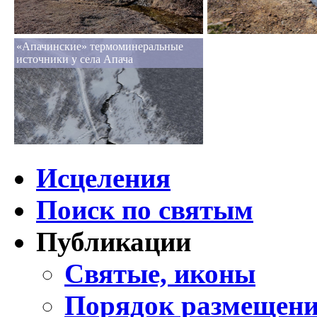
«Апачинские» термоминеральные
источники у села Апача
Исцеления
Поиск по святым
Публикации
Святые, иконы
Порядок размещени