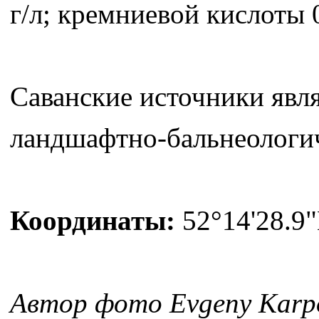
г/л; кремниевой кислоты 0
Саванские источники яв
ландшафтно-бальнеологич
Координаты:
52°14'28.9"
Автор фото Evgeny Karp