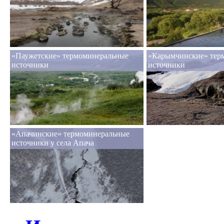
«Паужетские» термоминеральные
«Карымчинские» тер
источники
источники
«Апачинские» термоминеральные
источники у села Апача