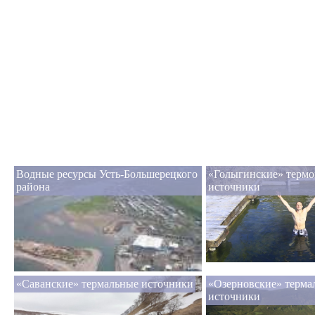
Водные ресурсы Усть-Большерецкого
«Голыгинские» терм
района
источники
«Саванские» термальные источники
«Озерновские» термал
источники