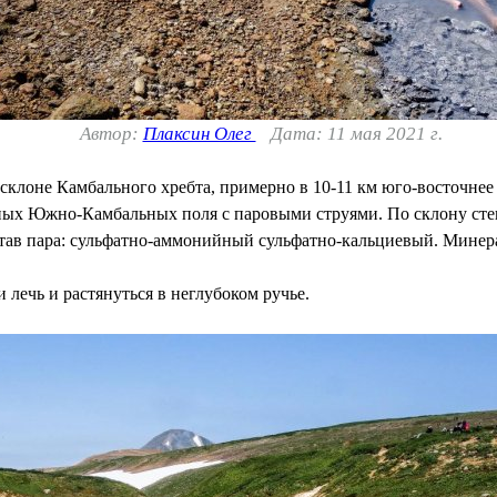
Автор:
Плаксин Олег
Дата: 11 мая 2021 г.
склоне Камбального хребта, примерно в 10-11 км юго-восточнее
льных Южно-Камбальных поля с паровыми струями. По склону сте
тав пара: сульфатно-аммонийный сульфатно-кальциевый. Минерал
 лечь и растянуться в неглубоком ручье.