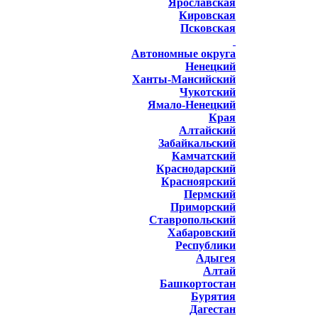
Ярославская
Кировская
Псковская
Автономные округа
Ненецкий
Ханты-Мансийский
Чукотский
Ямало-Ненецкий
Края
Алтайский
Забайкальский
Камчатский
Краснодарский
Красноярский
Пермский
Приморский
Ставропольский
Хабаровский
Республики
Адыгея
Алтай
Башкортостан
Бурятия
Дагестан