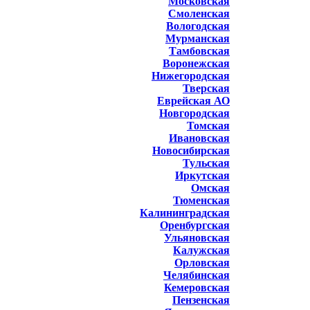
Московская
Смоленская
Вологодская
Мурманская
Тамбовская
Воронежская
Нижегородская
Тверская
Еврейская АО
Новгородская
Томская
Ивановская
Новосибирская
Тульская
Иркутская
Омская
Тюменская
Калининградская
Оренбургская
Ульяновская
Калужская
Орловская
Челябинская
Кемеровская
Пензенская