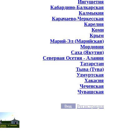
Ингушетия
Кабардино-Балкарская
Калмыкия
Карачаево-Черкесская
Карелия
Коми
Крым
Марий-Эл (Марийская)
Мордовия
Саха (Якутия)
Северная Осетия - Алания
Татарстан
Тыва (Тува)
Удмуртская
Хакасия
Чеченская
Чувашская
Регистрация