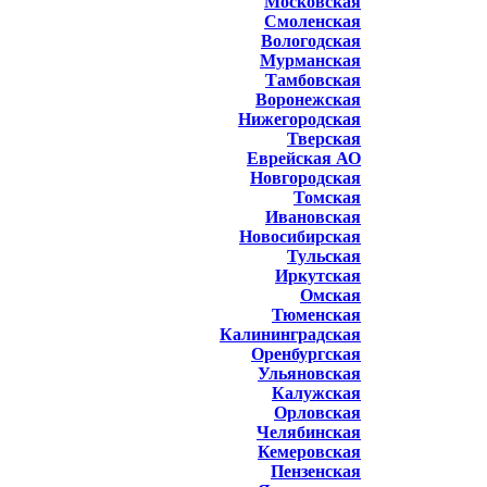
Московская
Смоленская
Вологодская
Мурманская
Тамбовская
Воронежская
Нижегородская
Тверская
Еврейская АО
Новгородская
Томская
Ивановская
Новосибирская
Тульская
Иркутская
Омская
Тюменская
Калининградская
Оренбургская
Ульяновская
Калужская
Орловская
Челябинская
Кемеровская
Пензенская