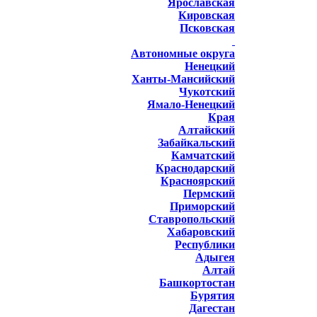
Ярославская
Кировская
Псковская
Автономные округа
Ненецкий
Ханты-Мансийский
Чукотский
Ямало-Ненецкий
Края
Алтайский
Забайкальский
Камчатский
Краснодарский
Красноярский
Пермский
Приморский
Ставропольский
Хабаровский
Республики
Адыгея
Алтай
Башкортостан
Бурятия
Дагестан