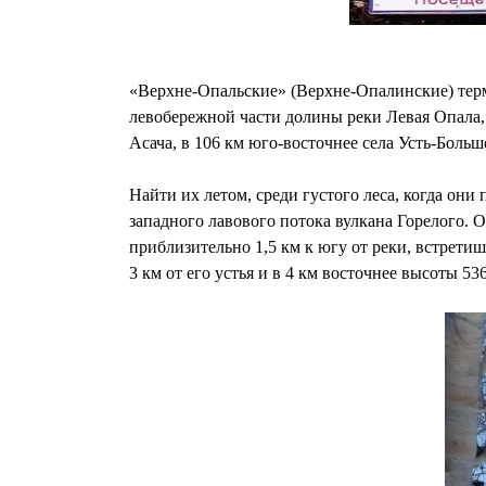
«Верхне-Опальские» (Верхне-Опалинские) терм
левобережной части долины реки Левая Опала, 
Асача, в 106 км юго-восточнее села Усть-Боль
Найти их летом, среди густого леса, когда они
западного лавового потока вулкана Горелого. 
приблизительно 1,5 км к югу от реки, встрет
3 км от его устья и в 4 км восточнее высоты 536