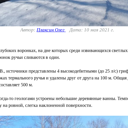
Автор:
Плаксин Олег
Дата: 10 мая 2021 г.
 глубоких воронках, на дне которых среди извивающихся светл
ронок ручьи сливаются в один.
., источники представлены 4 высокодебитными (до 25 л/с) гри
ках термального ручья и удалены друг от друга на 100 м. Общая 
оставляет 500 м.
огда-то геологами устроены небольшие деревянные ванны. Темпер
у на ровной, слегка наклоненной поверхности.