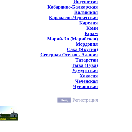
Ингушетия
Кабардино-Балкарская
Калмыкия
Карачаево-Черкесская
Карелия
Коми
Крым
Марий-Эл (Марийская)
Мордовия
Саха (Якутия)
Северная Осетия - Алания
Татарстан
Тыва (Тува)
Удмуртская
Хакасия
Чеченская
Чувашская
Регистрация