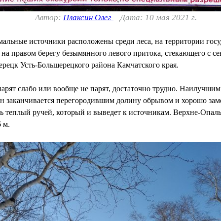
Автор:
Плаксин Олег
Дата: 10 мая 2021 г.
альные источники расположены среди леса, на территории госу
на правом берегу безымянного левого притока, стекающего с се
шерецк Усть-Большерецкого района Камчатского края.
 парят слабо или вообще не парят, достаточно трудно. Наилучши
Он заканчивается перегородившим долину обрывом и хорошо заме
ишь теплый ручей, который и выведет к источникам. Верхне-Опа
 м.