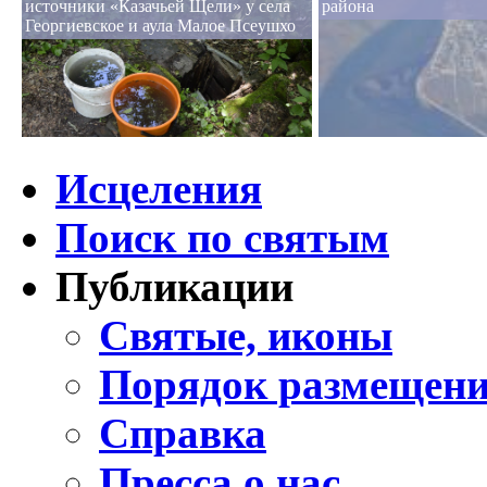
источники «Казачьей Щели» у села
района
Георгиевское и аула Малое Псеушхо
Исцеления
Поиск по святым
Публикации
Святые, иконы
Порядок размещени
Справка
Пресса о нас