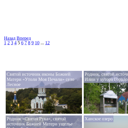
Назад
Вперед
1
2
3
4
5
6
7
8
9
10
...
12
Святой источник иконы Божией
Родник, святой исто
Матери «Утоли Моя Печали» село
Илии у хутора Городо
Лесное
Родник «Святая Рука», святой
Ханское озеро
источник Божией Матери ущелье