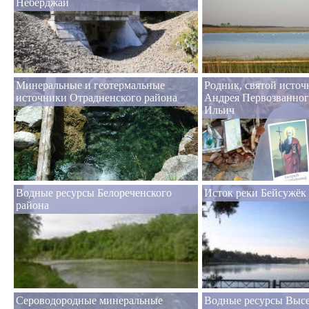
Неберджай
Минеральные и геотермальные
Родник, святой источ
источники Отрадненского района
Андрея Первозванног
Ильич
Водные ресурсы Белореченского
Исток реки Бейсужёк
района
Сероводородные минеральные
Водные ресурсы Высе