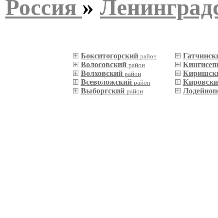
Россия
»
Ленинградс
Бокситогорский
Гатчинск
район
Волосовский
Кингисеп
район
Волховский
Киришск
район
Всеволожский
Кировск
район
Выборгский
Лодейноп
район