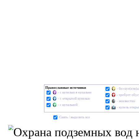
Православные источники
- без куп(ели)
- с купелью в купальне
- требует обу
- с открытой купелью
- неизвестно
- с купальней
- купель откры
Cнять / выделить все