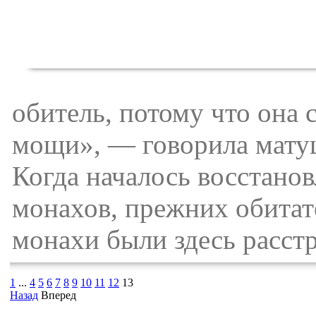
обитель, потому что она 
мощи», — говорила матуш
Когда началось восстано
монахов, прежних обитат
монахи были здесь расстр
1
...
4
5
6
7
8
9
10
11
12
13
Назад
Вперед