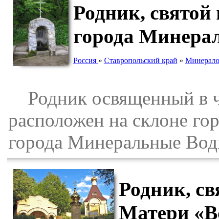
Родник, святой
города Минера
Россия
»
Ставропольский край
»
Минерало
Родник освященный в ч
расположен на склоне го
города Минеральные Воды
Родник, с
Матери «В