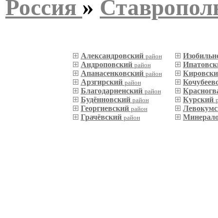
Россия
»
Ставропол
Александровский
Изобильн
район
Андроповский
Ипатовс
район
Апанасенковский
Кировск
район
Арзгирский
Кочубеев
район
Благодарненский
Красногв
район
Будённовский
Курский
район
Георгиевский
Левокум
район
Грачёвский
Минерал
район