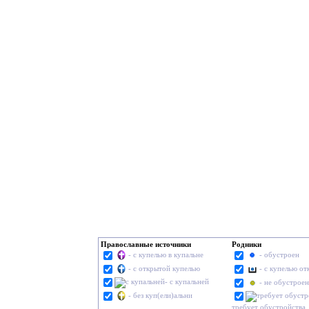
Православные источники
Родники
- с купелью в купальне
- обустроен
- с открытой купелью
- с купелью о
- с купальней
- не обустроен
- без куп(ели)альни
требует обустройства