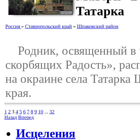
Татарка
Россия
»
Ставропольский край
»
Шпаковский район
Родник, освященный в ч
скорбящих Радость», рас
на окраине села Татарка
края.
1
2
3
4
5
6
7
8
9
10
...
32
Назад
Вперед
Исцеления