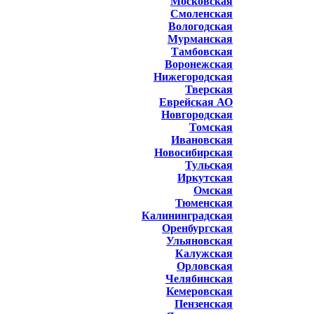
Московская
Смоленская
Вологодская
Мурманская
Тамбовская
Воронежская
Нижегородская
Тверская
Еврейская АО
Новгородская
Томская
Ивановская
Новосибирская
Тульская
Иркутская
Омская
Тюменская
Калининградская
Оренбургская
Ульяновская
Калужская
Орловская
Челябинская
Кемеровская
Пензенская