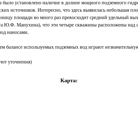
 было установлено наличие в долине мощного подземного гидр
ких источников. Интересно, что здесь выявилась небольшая пло
иницу площади во много раз превосходит средний удельный вы
а Ю.Ф. Манухина), что эти четыре скважины расположены над ц
под наносами.
ем балансе используемых подземных вод играют незначительную
буют уточнения)
Карта: