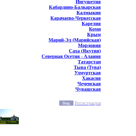
Ингушетия
Кабардино-Балкарская
Калмыкия
Карачаево-Черкесская
Карелия
Коми
Крым
Марий-Эл (Марийская)
Мордовия
Саха (Якутия)
Северная Осетия - Алания
Татарстан
Тыва (Тува)
Удмуртская
Хакасия
Чеченская
Чувашская
Регистрация