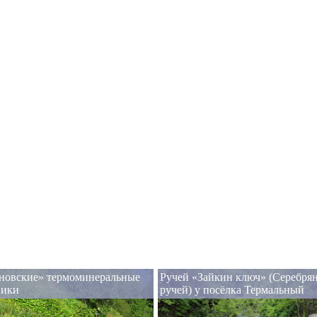
новские» термоминеральные
Ручей «Зайкин ключ» (Серебря
ники
ручей) у посёлка Термальный