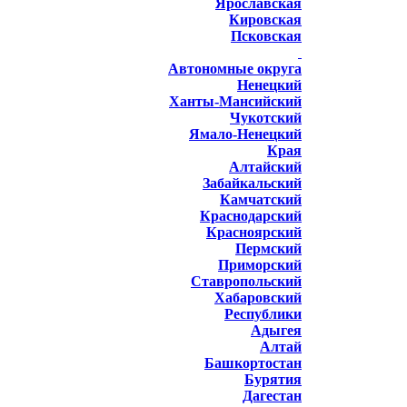
Ярославская
Кировская
Псковская
Автономные округа
Ненецкий
Ханты-Мансийский
Чукотский
Ямало-Ненецкий
Края
Алтайский
Забайкальский
Камчатский
Краснодарский
Красноярский
Пермский
Приморский
Ставропольский
Хабаровский
Республики
Адыгея
Алтай
Башкортостан
Бурятия
Дагестан