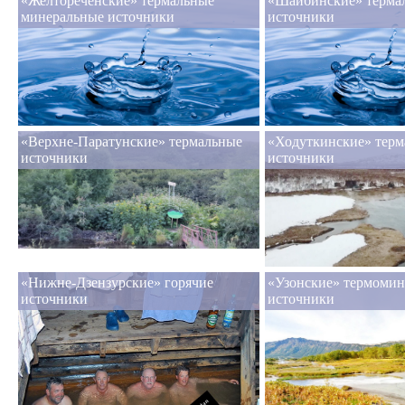
«Желтореченские» термальные
«Шайбинские» терма
минеральные источники
источники
«Верхне-Паратунские» термальные
«Ходуткинские» терм
источники
источники
«Нижне-Дзензурские» горячие
«Узонские» термомин
источники
источники