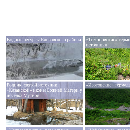
Водные ресурсы Елизовского района
«Тимоновские» терм
источники
Родник, святой источник
«Изотовские» термал
«Казанской» иконы Божией Матери у
поселка Мутной