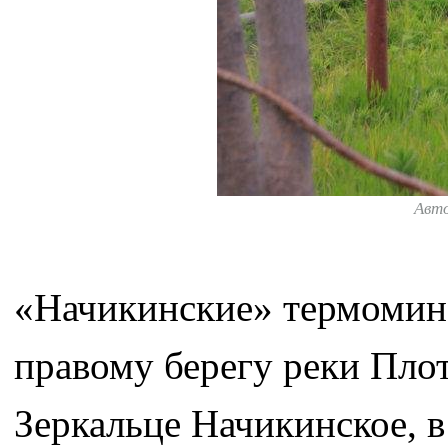
Авт
«Начикинские» термомин
правому берегу реки Плот
Зеркальце Начикинское, в