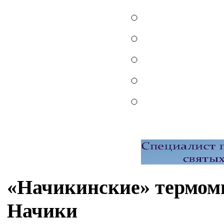
«Начикинские» термом
Начики