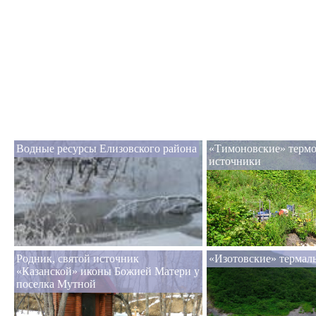
Водные ресурсы Елизовского района
«Тимоновские» терм
источники
Родник, святой источник
«Изотовские» термал
«Казанской» иконы Божией Матери у
поселка Мутной