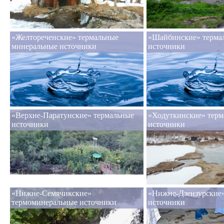
«Желтореченские» термальные
«Шайбинские» терма
минеральные источники
источники
«Верхне-Паратунские» термальные
«Ходуткинские» терм
источники
источники
«Нижне-Семячикские»
«Нижне-Дзензурские»
термоминеральные источники
источники