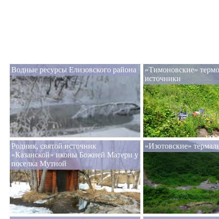
Водные ресурсы Елизовского района
«Тимоновские» терм
источники
Родник, святой источник
«Изотовские» термал
«Казанской» иконы Божией Матери у
поселка Мутной