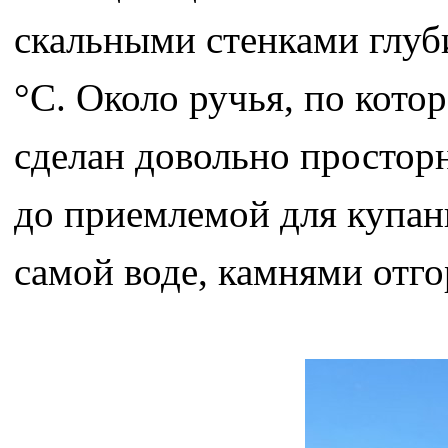
скальными стенками глуби
°С. Около ручья, по котор
сделан довольно просторн
до приемлемой для купани
самой воде, камнями отг