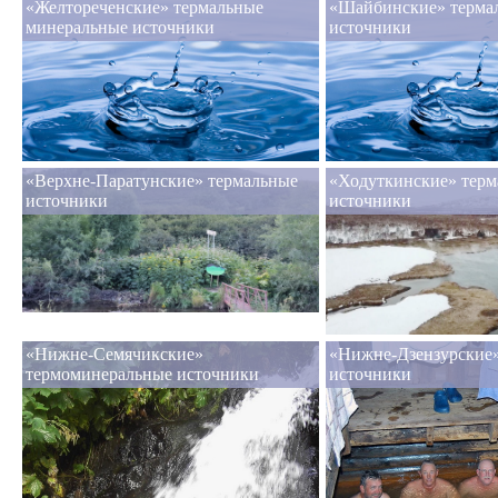
«Желтореченские» термальные
«Шайбинские» терма
минеральные источники
источники
«Верхне-Паратунские» термальные
«Ходуткинские» терм
источники
источники
«Нижне-Семячикские»
«Нижне-Дзензурские»
термоминеральные источники
источники