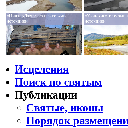
«Нижне-Дзензурские» горячие
«Узонские» термомин
источники
источники
Исцеления
Поиск по святым
Публикации
Святые, иконы
Порядок размещени