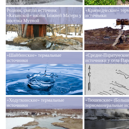
Родник, святой источник
«Краеведческие» тер
«Казанской» иконы Божией Матери у
источники
поселка Мутной
«Шайбинские» термальные
«Средне-Паратунские
источники
источники у села Пар
«Ходуткинские» термальные
«Тюшевские» (Больш
источники
термоминеральные и