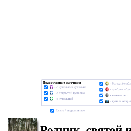
Православные источники
- без куп(ели)
- с купелью в купальне
- требует обу
- с открытой купелью
- неизвестно
- с купальней
- купель откры
Cнять / выделить все
Родник, святой