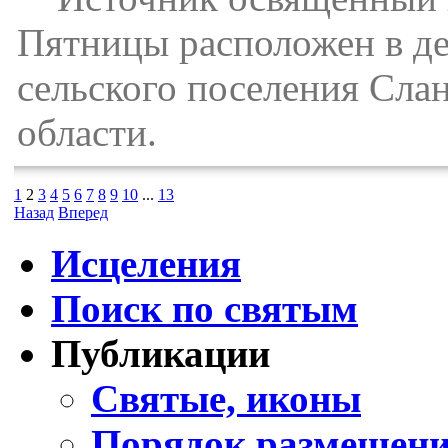
Пятницы расположен в д
сельского поселения Сла
области.
1
2
3
4
5
6
7
8
9
10
...
13
Назад
Вперед
Исцеления
Поиск по святым
Публикации
Святые, иконы
Порядок размещени