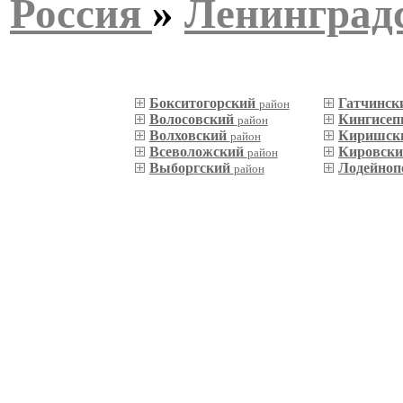
Россия
»
Ленинградс
Бокситогорский
Гатчинск
район
Волосовский
Кингисеп
район
Волховский
Киришск
район
Всеволожский
Кировск
район
Выборгский
Лодейноп
район