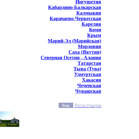
Ингушетия
Кабардино-Балкарская
Калмыкия
Карачаево-Черкесская
Карелия
Коми
Крым
Марий-Эл (Марийская)
Мордовия
Саха (Якутия)
Северная Осетия - Алания
Татарстан
Тыва (Тува)
Удмуртская
Хакасия
Чеченская
Чувашская
Регистрация