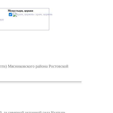
Монастыри, церкви
- храм, церковь
лью
пти) Мясниковского района Ростовской
, за северной окраиной села Чалтырь