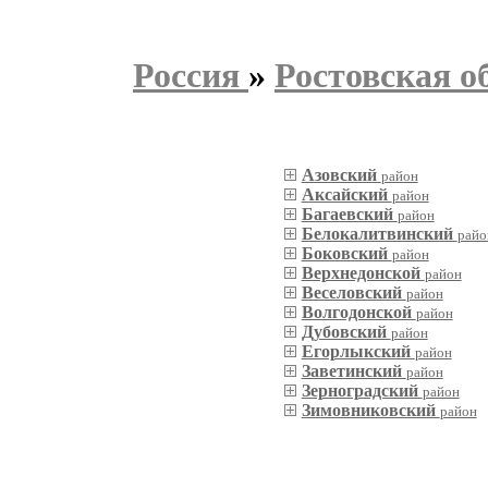
Россия
»
Ростовская о
Азовский
район
Аксайский
район
Багаевский
район
Белокалитвинский
райо
Боковский
район
Верхнедонской
район
Веселовский
район
Волгодонской
район
Дубовский
район
Егорлыкский
район
Заветинский
район
Зерноградский
район
Зимовниковский
район