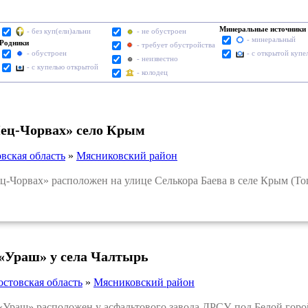
Минеральные источники
- без куп(ели)альни
- не обустроен
- минеральный
Родники
- требует обустройства
- обустроен
- с открытой купе
- неизвестно
- с купелью открытой
- колодец
ец-Чорвах» село Крым
вская область
»
Мясниковский район
Чорвах» расположен на улице Селькора Баева в селе Крым (То
«Ураш» у села Чалтырь
остовская область
»
Мясниковский район
раш» расположен у асфальтового завода ДРСУ, под Белой горой