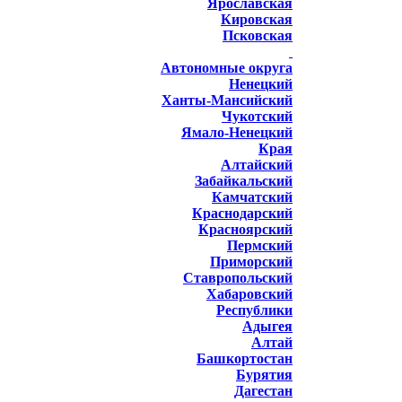
Ярославская
Кировская
Псковская
Автономные округа
Ненецкий
Ханты-Мансийский
Чукотский
Ямало-Ненецкий
Края
Алтайский
Забайкальский
Камчатский
Краснодарский
Красноярский
Пермский
Приморский
Ставропольский
Хабаровский
Республики
Адыгея
Алтай
Башкортостан
Бурятия
Дагестан