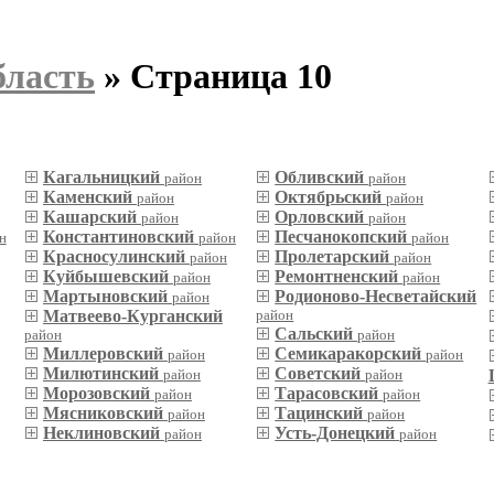
бласть
» Страница 10
Кагальницкий
Обливский
район
район
Каменский
Октябрьский
район
район
Кашарский
Орловский
район
район
Константиновский
Песчанокопский
н
район
район
Красносулинский
Пролетарский
район
район
Куйбышевский
Ремонтненский
район
район
Мартыновский
Родионово-Несветайский
район
Матвеево-Курганский
район
Сальский
район
район
Миллеровский
Семикаракорский
район
район
Милютинский
Советский
район
район
Морозовский
Тарасовский
район
район
Мясниковский
Тацинский
район
район
Неклиновский
Усть-Донецкий
район
район