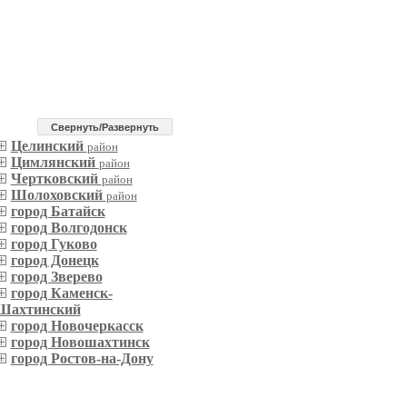
Cвернуть/Развернуть
Целинский
район
Цимлянский
район
Чертковский
район
Шолоховский
район
город Батайск
город Волгодонск
город Гуково
город Донецк
город Зверево
город Каменск-
Шахтинский
город Новочеркасск
город Новошахтинск
город Ростов-на-Дону