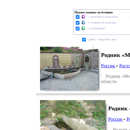
Православные источники
- с купелью в купальне
- с открытой купелью
- с купальней
Cнять / выделить все
Родник «М
Россия
»
Росто
Родник «Мец-
области.
Родник 
Россия
»
Р
Родник «У