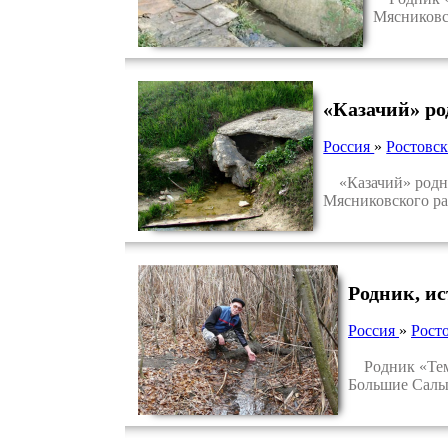
Мясниковс
«Казачий» ро
Россия
»
Ростовск
«Казачий» родник
Мясниковского ра
Родник, и
Россия
»
Росто
Родник «Темер
Большие Салы 