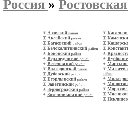
Россия
»
Ростовская
Азовский
Кагальн
район
Аксайский
Каменск
район
Багаевский
Кашарск
район
Белокалитвинский
Констант
район
Боковский
Красносу
район
Верхнедонской
Куйбыше
район
Веселовский
Мартыно
район
Волгодонской
Матвеево
район
Дубовский
район
район
Миллеро
Егорлыкский
район
Милютин
Заветинский
район
Морозов
Зерноградский
район
Мяснико
Зимовниковский
район
Неклино