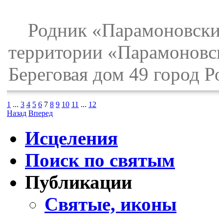
Родник «Парамоновский»
территории «Парамоновск
Береговая дом 49 город Р
1
...
3
4
5
6
7
8
9
10
11
...
12
Назад
Вперед
Исцеления
Поиск по святым
Публикации
Святые, иконы