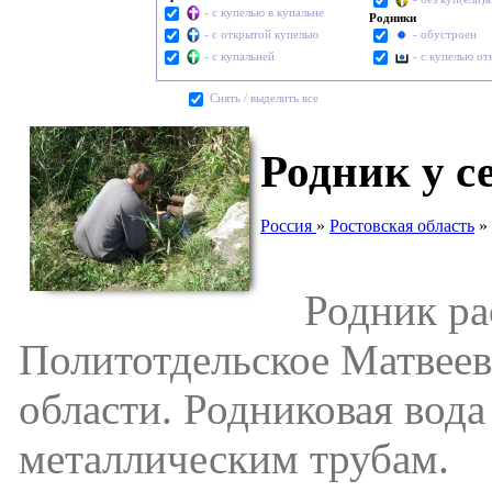
- с купелью в купальне
Родники
- с открытой купелью
- обустроен
- с купальней
- с купелью о
Cнять / выделить все
Родник у с
Россия
»
Ростовская область
»
Родник расп
Политотдельское Матвеев
области. Родниковая вода
металлическим трубам.