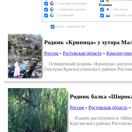
- с купелью в купальне
Родники
- с открытой купелью
- обустроен
- с купальней
- с купелью о
Cнять / выделить все
Родник «Криница» у хутора Ма
Россия
»
Ростовская область
»
Красносули
Освященный родник «Криница» расположен 
Гнилуша Красносулинского района Ростовс
Родник балка «Широк
Россия
»
Ростовская область
»
Родник расположен в «Широко
Курганского района Ростовско