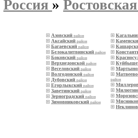
Россия
»
Ростовская
Азовский
Кагальн
район
Аксайский
Каменск
район
Багаевский
Кашарск
район
Белокалитвинский
Констант
район
Боковский
Красносу
район
Верхнедонской
Куйбыше
район
Веселовский
Мартыно
район
Волгодонской
Матвеево
район
Дубовский
район
район
Миллеро
Егорлыкский
район
Милютин
Заветинский
район
Морозов
Зерноградский
район
Мяснико
Зимовниковский
район
Неклино