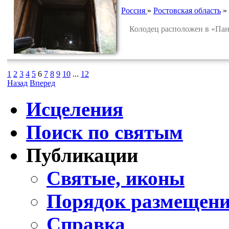
Россия
»
Ростовская область
»
Колодец расположен в «Панск
1
2
3
4
5
6
7
8
9
10
...
12
Назад
Вперед
Исцеления
Поиск по святым
Публикации
Святые, иконы
Порядок размещени
Справка