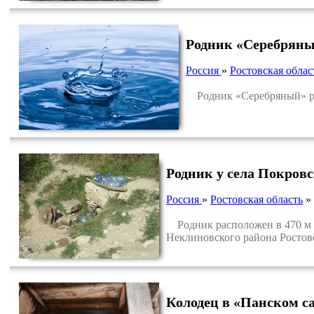
Родник «Серебряны
Россия
»
Ростовская облас
Родник «Серебряный» рас
Родник у села Покровс
Россия
»
Ростовская область
»
Родник расположен в 470 м юг
Неклиновского района Ростов
Колодец в «Панском с