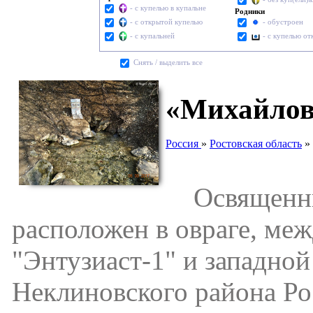
- с купелью в купальне
Родники
- с открытой купелью
- обустроен
- с купальней
- с купелью о
Cнять / выделить все
«Михайловс
Россия
»
Ростовская область
»
Освященны
расположен в овраге, ме
"Энтузиаст-1" и западной
Неклиновского района Ро