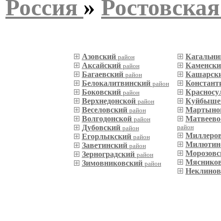
Россия
»
Ростовская
Азовский
Кагальн
район
Аксайский
Каменск
район
Багаевский
Кашарск
район
Белокалитвинский
Констант
район
Боковский
Красносу
район
Верхнедонской
Куйбыше
район
Веселовский
Мартыно
район
Волгодонской
Матвеево
район
Дубовский
район
район
Миллеро
Егорлыкский
район
Милютин
Заветинский
район
Морозов
Зерноградский
район
Мяснико
Зимовниковский
район
Неклино