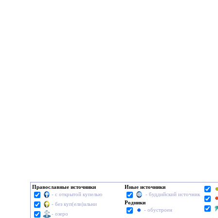
Православные источники
Иные источники
- с открытой купелью
- буддийский источник
Родники
- без куп(ели)альни
- обустроен
- озеро