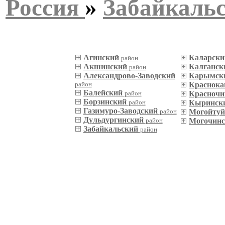
Россия
»
Забайкаль
Агинский
Каларск
район
Акшинский
Калганс
район
Александрово-Заводский
Карымск
район
Краснока
Балейский
район
Красночи
Борзинский
район
Кыринск
Газимуро-Заводский
район
Могойту
Дульдургинский
район
Могочин
Забайкальский
район