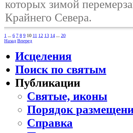
которых зимой перемерза
Крайнего Севера.
1
...
6
7
8
9
10
11
12
13
14
...
20
Назад
Вперед
Исцеления
Поиск по святым
Публикации
Святые, иконы
Порядок размещени
Справка