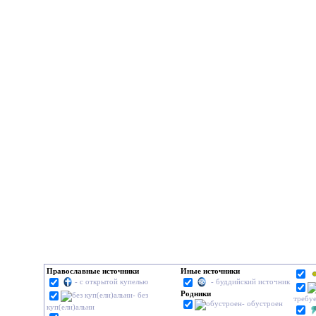
Православные источники
Иные источники
- с открытой купелью
- буддийский источник
Родники
- без
требу
- обустроен
куп(ели)альни