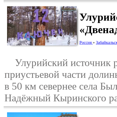
Улурий
«Двена
Россия
»
Забайкальс
Улурийский источник ра
приустьевой части долин
в 50 км севернее села Был
Надёжный Кыринского рай