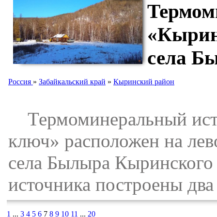
Термом
«Кырин
села Б
Россия
»
Забайкальский край
»
Кыринский район
Термоминеральный исто
ключ» расположен на лево
села Былыра Кыринского 
источника построены два
1
...
3
4
5
6
7
8
9
10
11
...
20