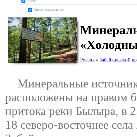
- озеро
Cнять / выделить все
Минераль
«Холодны
Россия
»
Забайкальский кр
Минеральные источники
расположены на правом б
притока реки Былыра, в 2
18 северо-восточнее сел