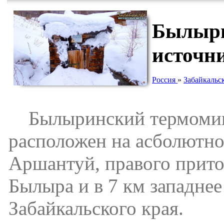
Былыри
источн
Россия
»
Забайкальс
Былыринский термомине
расположен на асболютной
Аршантуй, правого приток
Былыра и в 7 км западне
Забайкальского края.