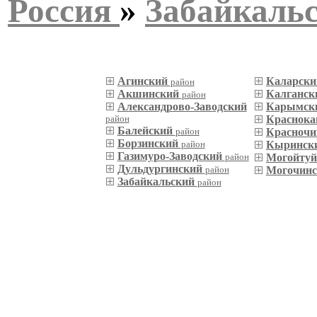
Россия
»
Забайкаль
Агинский
Каларск
район
Акшинский
Калганс
район
Александрово-Заводский
Карымск
район
Краснока
Балейский
район
Красночи
Борзинский
район
Кыринск
Газимуро-Заводский
район
Могойту
Дульдургинский
район
Могочин
Забайкальский
район