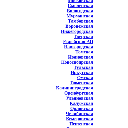
Московская
Смоленская
Вологодская
Мурманская
Тамбовская
Воронежская
Нижегородская
Тверская
Еврейская АО
Новгородская
Томская
Ивановская
Новосибирская
Тульская
Иркутская
Омская
Тюменская
Калининградская
Оренбургская
Ульяновская
Калужская
Орловская
Челябинская
Кемеровская
Пензенская