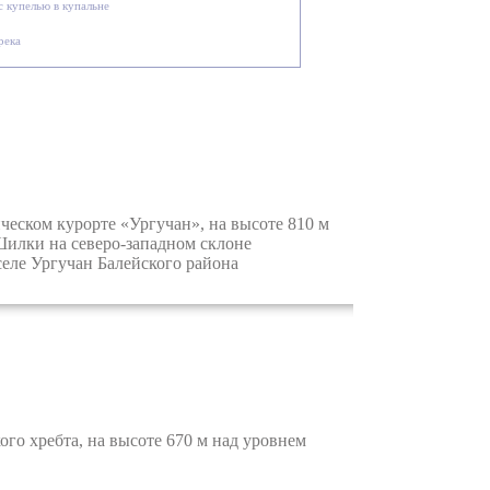
 с купелью в купальне
 река
ском курорте «Ургучан», на высоте 810 м
Шилки на северо-западном склоне
еле Ургучан Балейского района
о хребта, на высоте 670 м над уровнем
.