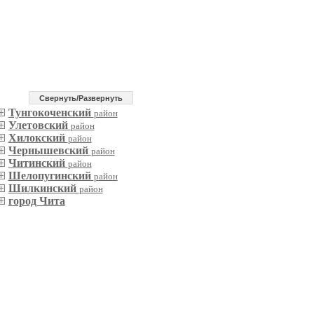
Cвернуть/Развернуть
Тунгокоченский
район
Улетовский
район
Хилокский
район
Чернышевский
район
Читинский
район
Шелопугинский
район
Шилкинский
район
город Чита