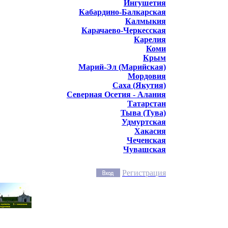
Ингушетия
Кабардино-Балкарская
Калмыкия
Карачаево-Черкесская
Карелия
Коми
Крым
Марий-Эл (Марийская)
Мордовия
Саха (Якутия)
Северная Осетия - Алания
Татарстан
Тыва (Тува)
Удмуртская
Хакасия
Чеченская
Чувашская
Регистрация