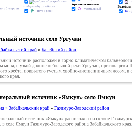
-
-
Горячие источники
требует обустройства
Водоёмы
- обустроен
- термальный
- исток реки
-
ьный источник село Ургучан
абайкальский край
»
Балейский район
ый источник расположен в горно-климатическом бальнеологиче
м моря, в узкой долине небольшой реки Ургучан, притока реки 
ого хребта, покрытого густым хвойно-лиственничным лесом, в с
кого края.
еральный источник «Ямкун» село Ямкун
сия
»
Забайкальский край
»
Газимуро-Заводский район
ральный источник «Ямкун» расположен на склоне Газимурског
, в селе Ямкун Газимуро-Заводского района Забайкальского края