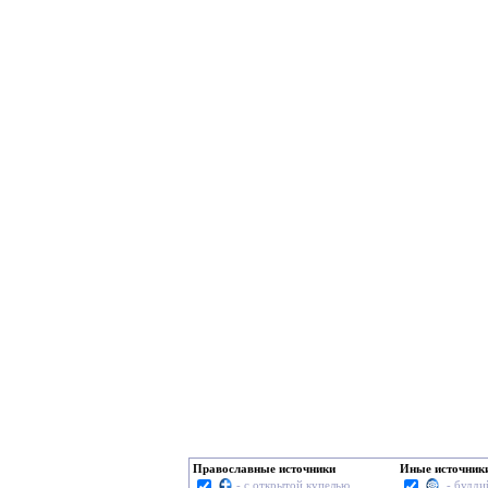
Православные источники
Иные источник
- с открытой купелью
- будди