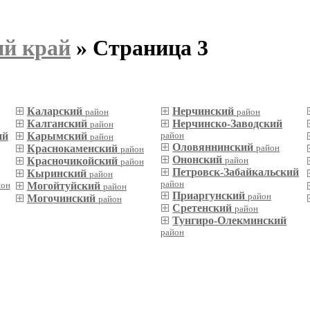
ий край
» Страница 3
Каларский
Нерчинский
район
район
Калганский
Нерчинско-Заводский
район
ий
Карымский
район
район
Оловяннинский
Краснокаменский
район
район
Ононский
Красночикойский
район
район
Петровск-Забайкальский
Кыринский
район
район
йон
Могойтуйский
район
Приаргунский
район
Могочинский
район
Сретенский
район
Тунгиро-Олекминский
район