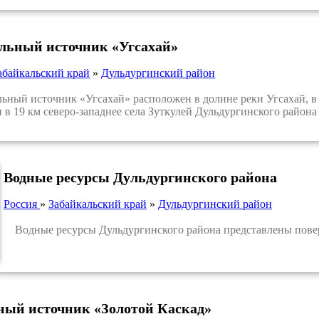
льный источник «Угсахай»
абайкальский край
»
Дульдургинский район
ый источник «Угсахай» расположен в долине реки Угсахай, в 1
 в 19 км северо-западнее села Зуткулей Дульдургинского района
Водные ресурсы Дульдургинского района
Россия
»
Забайкальский край
»
Дульдургинский район
Водные ресурсы Дульдургинского района представлены пове
ый источник «Золотой Каскад»