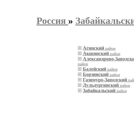
Россия
»
Забайкальск
Агинский
район
Акшинский
район
Александрово-Заводск
район
Балейский
район
Борзинский
район
Газимуро-Заводский
ра
Дульдургинский
район
Забайкальский
район