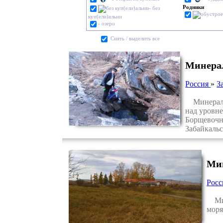
Родники
- без
куп(ели)альни
- озеро
Cнять / выделить все
Минерал
Россия
»
З
Минеральн
над уровне
Борщевочн
Забайкальс
Мин
Рос
Мине
моря