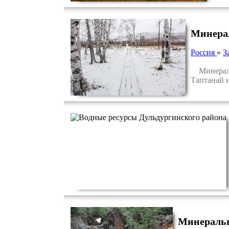
Минера
Россия
»
З
Минеральн
Таптанай и
Минеральн