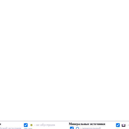
и
Минеральные источники
- не обустроен
-
йский источник
- минеральный