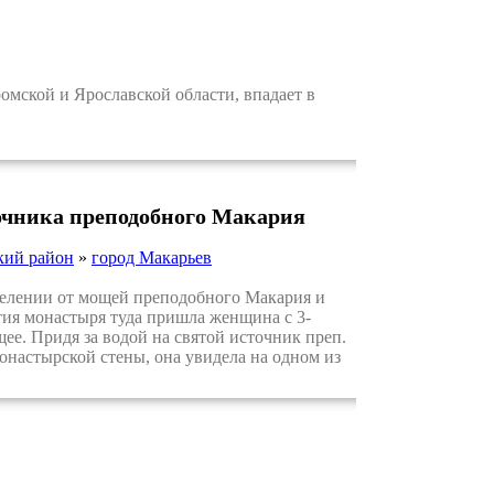
мской и Ярославской области, впадает в
точника преподобного Макария
кий район
»
город Макарьев
целении от мощей преподобного Макария и
тия монастыря туда пришла женщина с 3-
ее. Придя за водой на святой источник преп.
онастырской стены, она увидела на одном из