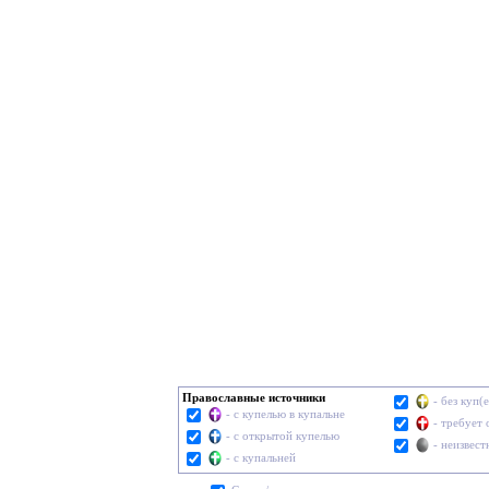
Православные источники
- без куп(
- с купелью в купальне
- требует
- с открытой купелью
- неизвест
- с купальней