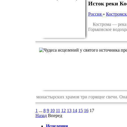
Исток реки Ко
Россия
»
Костромск
Кострома — река в 
Горьковское водохр
монастырских храмов три горящие свечи. Она 
1
...
8
9
10
11
12
13
14
15
16
17
Назад
Вперед
Исцеления