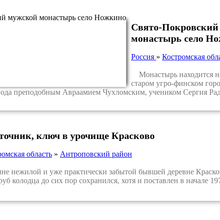
Свято-Покровский
монастырь село Н
Россия
»
Костромская обл
Монастырь находится на 
старом угро-финском горо
года преподобным Авраамием Чухломским, учеником Сергия Радо
сточник, ключ в урочище Красково
ромская область
»
Антроповский район
 нежилой и уже практически забытой бывшей деревне Красково
уб колодца до сих пор сохранился, хотя и поставлен в начале 197