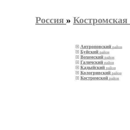
Россия
»
Костромская 
Антроповский
район
Буйский
район
Вохомский
район
Галичский
район
Кадыйский
район
Кологривский
район
Костромской
район