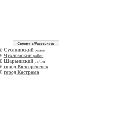
Cвернуть/Развернуть
Сусанинский
район
Чухломский
район
Шарьинский
район
город Волгореченск
город Кострома