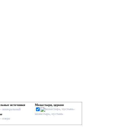
льные источники
Монастыри, церкви
-
- минеральный
монастырь, пустынь
мы
- озеро