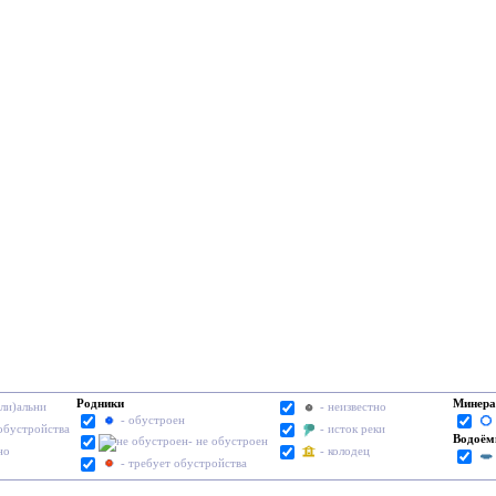
Родники
Минера
ели)альни
- неизвестно
- обустроен
 обустройства
- исток реки
Водоё
- не обустроен
но
- колодец
- требует обустройства