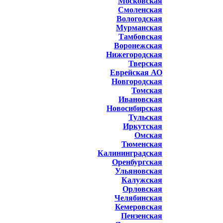
Московская
Смоленская
Вологодская
Мурманская
Тамбовская
Воронежская
Нижегородская
Тверская
Еврейская АО
Новгородская
Томская
Ивановская
Новосибирская
Тульская
Иркутская
Омская
Тюменская
Калининградская
Оренбургская
Ульяновская
Калужская
Орловская
Челябинская
Кемеровская
Пензенская