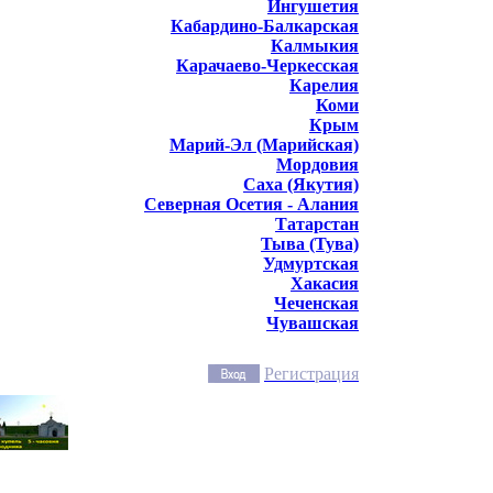
Ингушетия
Кабардино-Балкарская
Калмыкия
Карачаево-Черкесская
Карелия
Коми
Крым
Марий-Эл (Марийская)
Мордовия
Саха (Якутия)
Северная Осетия - Алания
Татарстан
Тыва (Тува)
Удмуртская
Хакасия
Чеченская
Чувашская
Регистрация