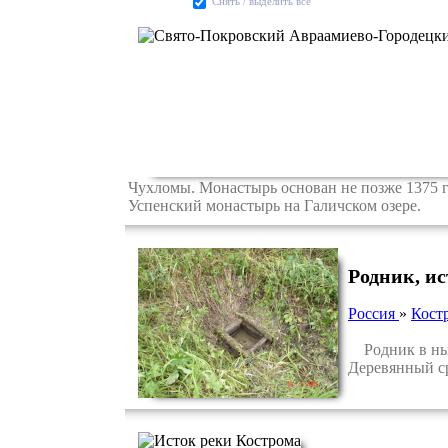
Cнять / выделить все
Чухломы. Монастырь основан не позже 1375 
Успенский монастырь на Галичском озере.
Родник, и
Россия
»
Кост
Родник в ныне
Деревянный ср