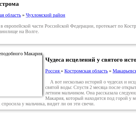
строма
ая область
»
Чухломский район
европейской части Российской Федерации, протекает по Костро
анилище на Волге.
Чудеса исцелений у святого ис
Россия
»
Костромская область
»
Макарьевс
А вот несколько историй о чудесах и ис
святой воды: Спустя 2 месяца после откры
летним мальчиком. Она рассказала следующ
Макария, который находится под горой у м
спросила у мальчика, видит ли он эти свечи.