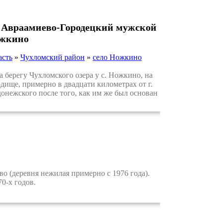
 Авраамиево-Городецкий мужской
ожкино
асть
»
Чухломский район
»
село Ножкино
берегу Чухломского озера у с. Ножкино, на
дище, примерно в двадцати километрах от г.
нежского после того, как им же был основан
 (деревня нежилая примерно с 1976 года).
0-х годов.