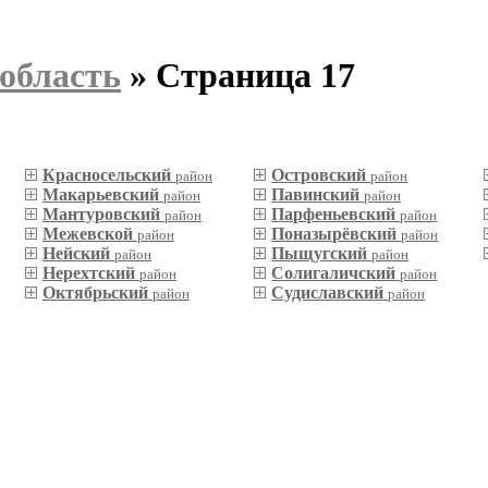
область
» Страница 17
Красносельский
Островский
район
район
Макарьевский
Павинский
район
район
Мантуровский
Парфеньевский
район
район
Межевской
Поназырёвский
район
район
Нейский
Пыщугский
район
район
Нерехтский
Солигаличский
район
район
Октябрьский
Судиславский
район
район