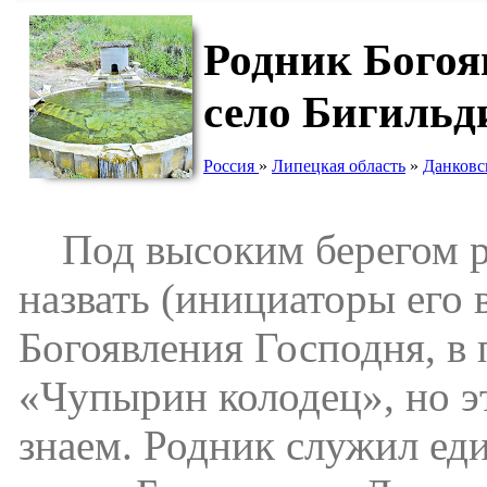
Родник Богоя
село Бигильд
Россия
»
Липецкая область
»
Данковс
Под высоким берегом ре
назвать (инициаторы его 
Богоявления Господня, в
«Чупырин колодец», но э
знаем. Родник служил ед