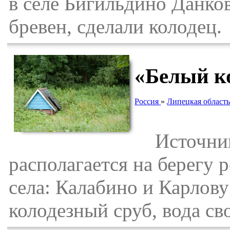
в селе Бигильдино Данко
бревен, сделали колодец.
«Белый к
Россия
»
Липецкая област
Источник 
располагается на берегу 
села: Калабино и Карлову
колодезный сруб, вода сво