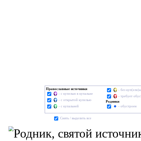
Православные источники
- без куп(ели)
- с купелью в купальне
- требует обу
- с открытой купелью
Родники
- с купальней
- обустроен
Cнять / выделить все