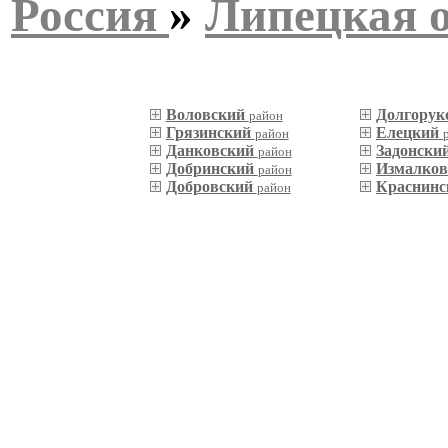
Россия
»
Липецкая 
Воловский
Долгорук
район
Грязинский
Елецкий
район
Данковский
Задонски
район
Добринский
Измалко
район
Добровский
Краснин
район