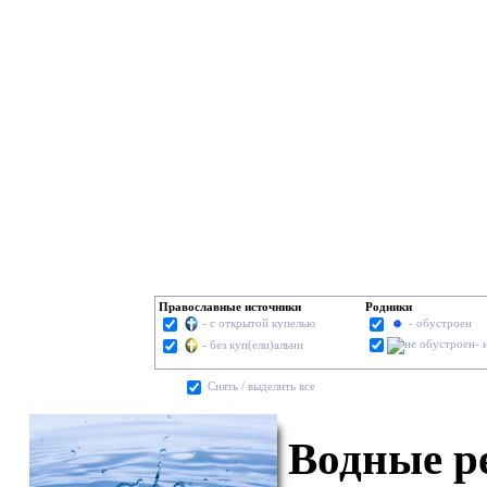
Православные источники
Родники
- с открытой купелью
- обустроен
- 
- без куп(ели)альни
Cнять / выделить все
Водные р