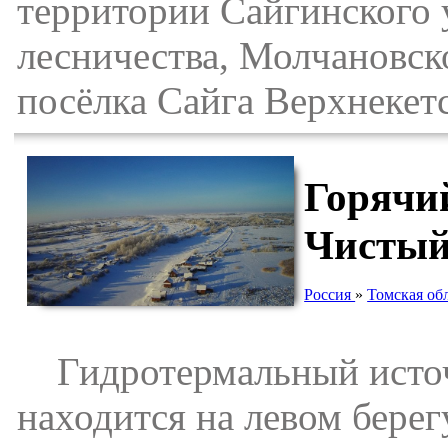
территории Сайгинского 
лесничества, Молчановско
посёлка Сайга Верхнекет
Горячи
Чистый
Россия
»
Томская об
Гидротермальный источн
находится на левом берегу