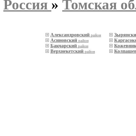
Россия
»
Томская об
Александровский
Зырянск
район
Асиновский
Каргасок
район
Бакчарский
Кожевни
район
Верхнекетский
Колпаше
район