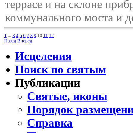
террасе и на склоне приб
коммунального моста и д
1
...
3
4
5
6
7
8
9
10
11
12
Назад
Вперед
Исцеления
Поиск по святым
Публикации
Святые, иконы
Порядок размещени
Справка