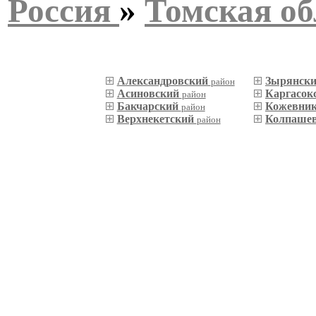
Россия
»
Томская об
Александровский
Зырянск
район
Асиновский
Каргасок
район
Бакчарский
Кожевни
район
Верхнекетский
Колпаше
район