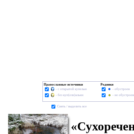
Православные источники
Родники
- с открытой купелью
- обустроен
- без куп(ели)альни
- не обустроен
Cнять / выделить все
«Сухоречен