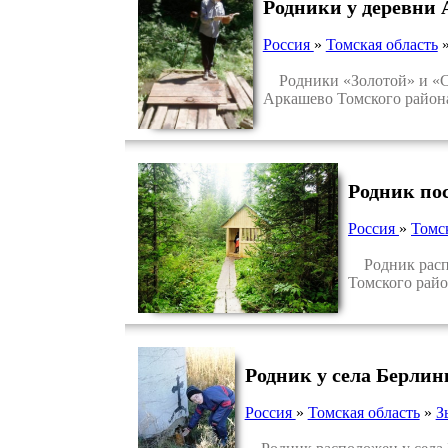
Родники у деревни
Россия
»
Томская область
Родники «Золотой» и «Се
Аркашево Томского района
Родник по
Россия
»
Томс
Родник распол
Томского райо
Родник у села Берлин
Россия
»
Томская область
»
З