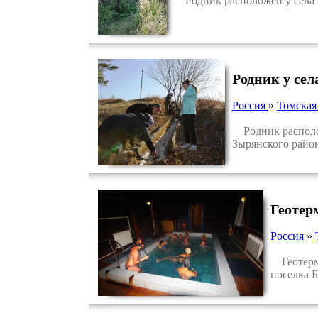
Родник расположен у села Б
Родник у се
Россия
»
Томская
Родник расположе
Зырянского район
Геотер
Россия
»
Геотерма
поселка 