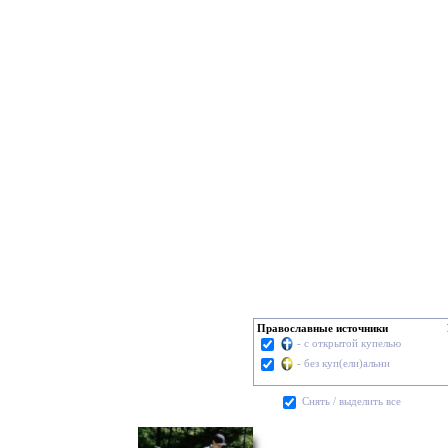
Православные источники
- с открытой купелью
- без куп(ели)альни
Cнять / выделить все