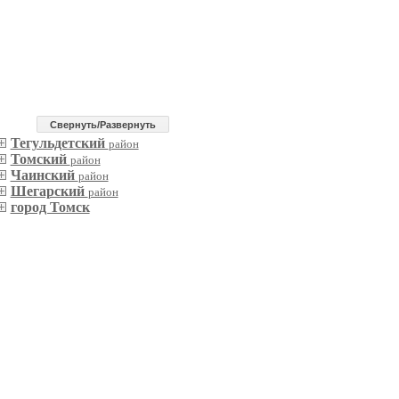
Cвернуть/Развернуть
Тегульдетский
район
Томский
район
Чаинский
район
Шегарский
район
город Томск