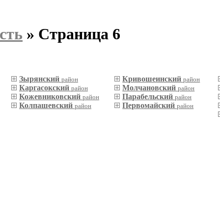
сть
» Страница 6
Зырянский
Кривошеинский
район
район
Каргасокский
Молчановский
район
район
Кожевниковский
Парабельский
район
район
Колпашевский
Первомайский
район
район