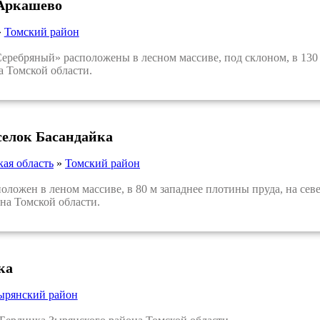
 Аркашево
»
Томский район
ребряный» расположены в лесном массиве, под склоном, в 130
 Томской области.
селок Басандайка
кая область
»
Томский район
ожен в леном массиве, в 80 м западнее плотины пруда, на севе
на Томской области.
ка
ырянский район