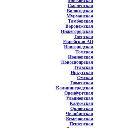
Московская
Смоленская
Вологодская
Мурманская
Тамбовская
Воронежская
Нижегородская
Тверская
Еврейская АО
Новгородская
Томская
Ивановская
Новосибирская
Тульская
Иркутская
Омская
Тюменская
Калининградская
Оренбургская
Ульяновская
Калужская
Орловская
Челябинская
Кемеровская
Пензенская