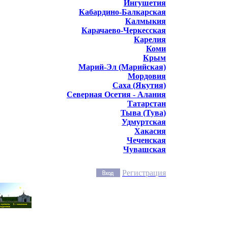
Ингушетия
Кабардино-Балкарская
Калмыкия
Карачаево-Черкесская
Карелия
Коми
Крым
Марий-Эл (Марийская)
Мордовия
Саха (Якутия)
Северная Осетия - Алания
Татарстан
Тыва (Тува)
Удмуртская
Хакасия
Чеченская
Чувашская
Регистрация