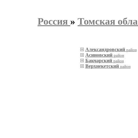
Россия
»
Томская обла
Александровский
район
Асиновский
район
Бакчарский
район
Верхнекетский
район