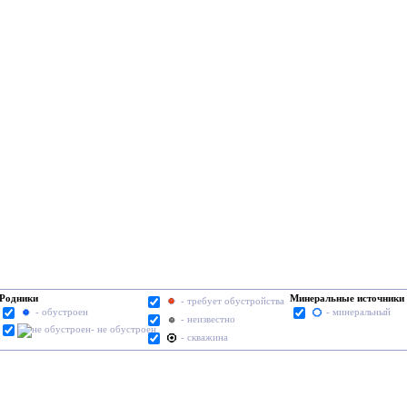
Родники
Минеральные источники
- требует обустройства
- обустроен
- минеральный
- неизвестно
- не обустроен
- скважина