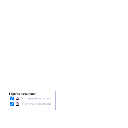
Горячие источники
- с открытой купелью
- с купелью в купальне