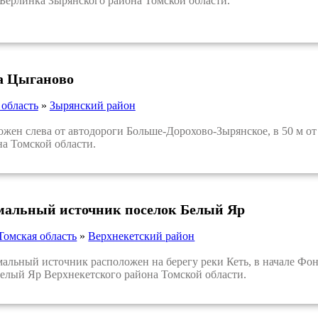
ерлинка Зырянского района Томской области.
ла Цыганово
 область
»
Зырянский район
н слева от автодороги Больше-Дорохово-Зырянское, в 50 м от н
а Томской области.
мальный источник поселок Белый Яр
Томская область
»
Верхнекетский район
льный источник расположен на берегу реки Кеть, в начале Фонт
Белый Яр Верхнекетского района Томской области.