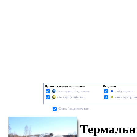
Православные источники
Родники
- с открытой купелью
- обустроен
- без куп(ели)альни
- не обустроен
Cнять / выделить все
Термальн