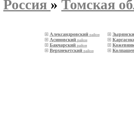
Россия
»
Томская об
Александровский
Зырянск
район
Асиновский
Каргасок
район
Бакчарский
Кожевни
район
Верхнекетский
Колпаше
район