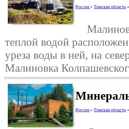
Россия
»
Томская область
Малиновск
теплой водой расположен 
уреза воды в ней, на сев
Малиновка Колпашевского
Минераль
Россия
»
Томская область