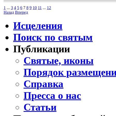
1
...
3
4
5
6
7
8
9
10
11
...
12
Назад
Вперед
Исцеления
Поиск по святым
Публикации
Святые, иконы
Порядок размещени
Справка
Пресса о нас
Статьи