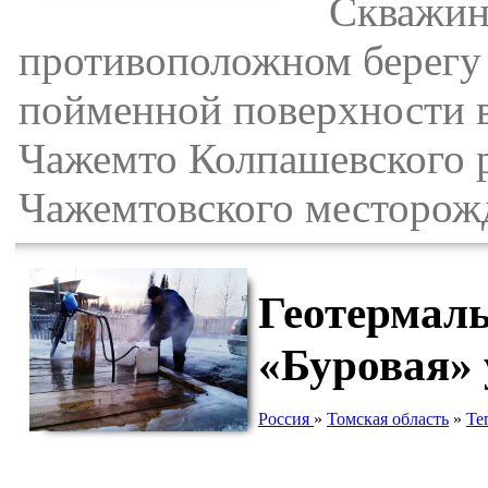
Скважина 
противоположном берегу р
пойменной поверхности в 
Чажемто Колпашевского р
Чажемтовского месторож
Геотермал
«Буровая» 
Россия
»
Томская область
»
Те