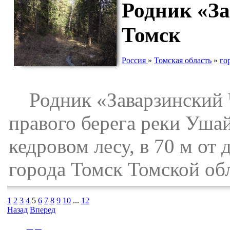
Родник «З
Томск
Россия
»
Томская область
»
го
Родник «Заварзинский Ч
правого берега реки Уша
кедровом лесу, в 70 м от
города Томск Томской об
1
2
3
4
5
6
7
8
9
10
...
12
Назад
Вперед