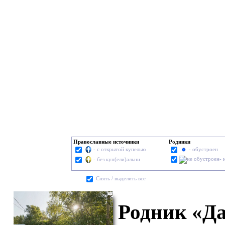
Православные источники
Родники
- с открытой купелью
- обустроен
- 
- без куп(ели)альни
Cнять / выделить все
Родник «Да