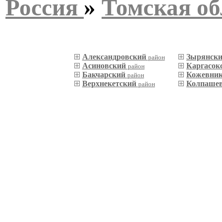
Россия
»
Томская об
Александровский
Зырянск
район
Асиновский
Каргасок
район
Бакчарский
Кожевни
район
Верхнекетский
Колпаше
район