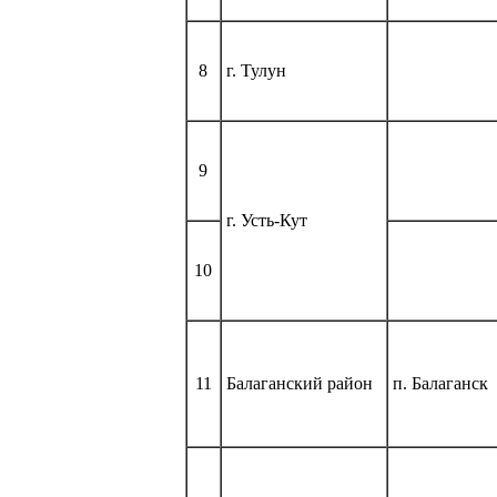
8
г. Тулун
9
г. Усть-Кут
10
11
Балаганский район
п. Балаганск