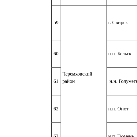
59
г. Свирск
60
н.п. Бельск
Черемховский
61
район
н.н. Голумет
62
н.п. Онот
63
н.п. Тюмень