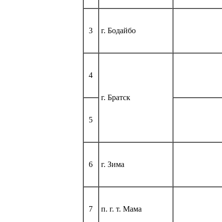
3
г. Бодайбо
4
г. Братск
5
6
г. Зима
7
п. г. т. Мама