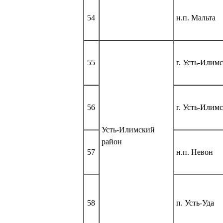
54
н.п. Мальта
55
г. Усть-Илим
56
г. Усть-Илим
Усть-Илимский
район
57
н.п. Невон
58
п. Усть-Уда