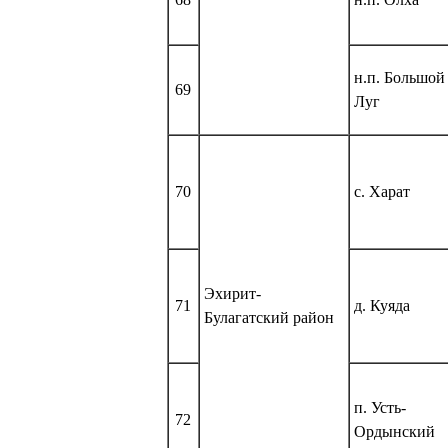
н.п. Большой
69
Луг
70
с. Харат
Эхирит-
71
д. Куяда
Булагатский район
п. Усть-
72
Ордынский