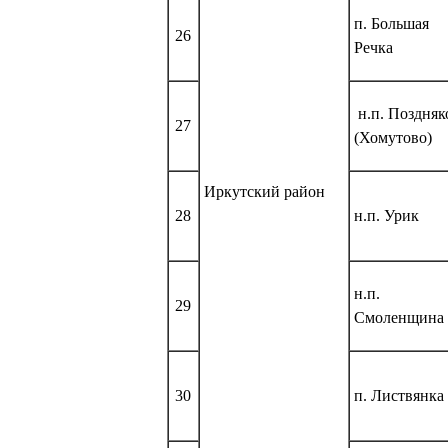
п. Большая
26
Речка
н.п. Поздняк
27
(Хомутово)
Иркутский район
28
н.п. Урик
н.п.
29
Смоленщина
30
п. Листвянка