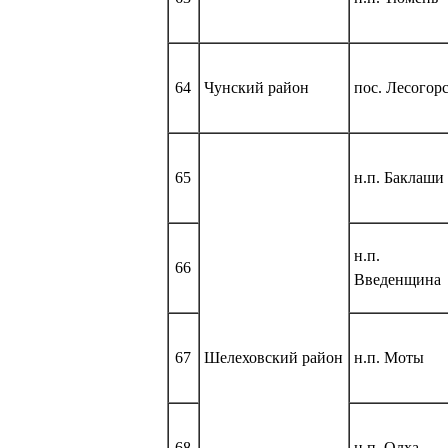
64
Чунский район
пос. Лесогор
65
н.п. Баклаши
н.п.
66
Введенщина
67
Шелеховский район
н.п. Моты
68
н.п. Олха