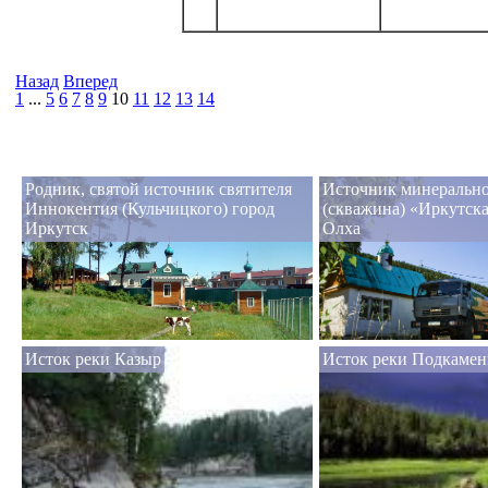
Назад
Вперед
1
...
5
6
7
8
9
10
11
12
13
14
Родник, святой источник святителя
Источник минеральн
Иннокентия (Кульчицкого) город
(скважина) «Иркутска
Иркутск
Олха
Исток реки Казыр
Исток реки Подкамен