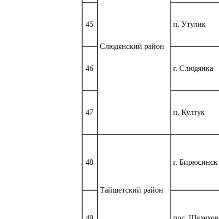
45
п. Утулик
Слюдянский район
46
г. Слюдянка
47
п. Култук
48
г. Бирюсинск
Тайшетский район
49
пос. Шелехов