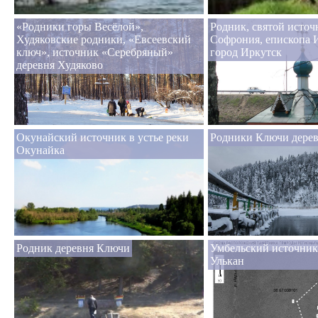
«Родники горы Весёлой»,
Родник, святой источ
Худяковские родники, «Евсеевский
Софрония, епископа 
ключ», источник «Серебряный»
город Иркутск
деревня Худяково
Окунайский источник в устье реки
Родники Ключи дере
Окунайка
Родник деревня Ключи
Умбельский источник
Улькан