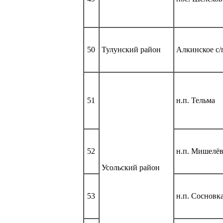
50
Тулунский район
Алкинское с/
51
н.п. Тельма
52
н.п. Мишелё
Усольский район
53
н.п. Сосновк