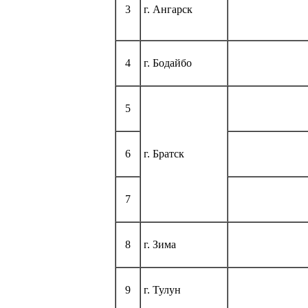
3
г. Ангарск
4
г. Бодайбо
5
6
г. Братск
7
8
г. Зима
9
г. Тулун