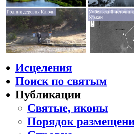
Родник деревня Ключи
Умбельский источник
Улькан
Исцеления
Поиск по святым
Публикации
Святые, иконы
Порядок размещени