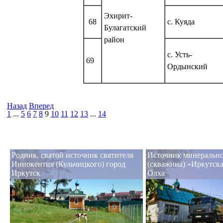
Эхирит-
68
с. Куяда
Булагатский
район
с. Усть-
69
Ордынский
Назад
Вперед
1
...
5
6
7
8
9
10
11
12
13
...
14
Родник, святой источник святителя
Источник минеральн
Иннокентия (Кульчицкого) город
(скважина) «Иркутска
Иркутск
Олха