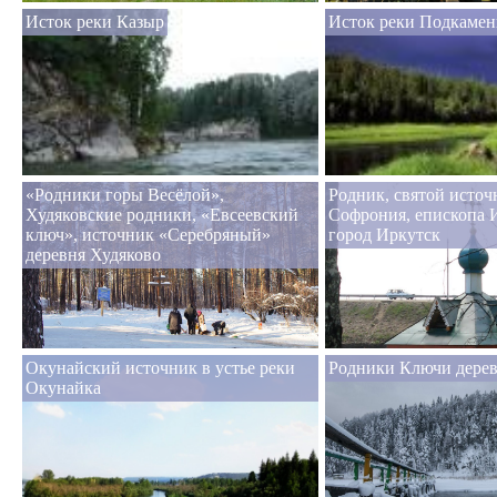
Исток реки Казыр
Исток реки Подкамен
«Родники горы Весёлой»,
Родник, святой источ
Худяковские родники, «Евсеевский
Софрония, епископа 
ключ», источник «Серебряный»
город Иркутск
деревня Худяково
Окунайский источник в устье реки
Родники Ключи дере
Окунайка