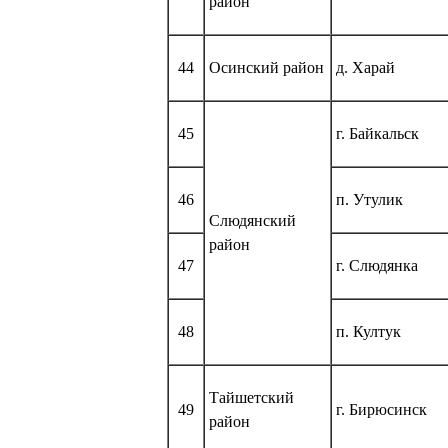
район
44
Осинский район
д. Харай
45
г. Байкальск
46
п. Утулик
Слюдянский
район
47
г. Слюдянка
48
п. Култук
Тайшетский
49
г. Бирюсинск
район