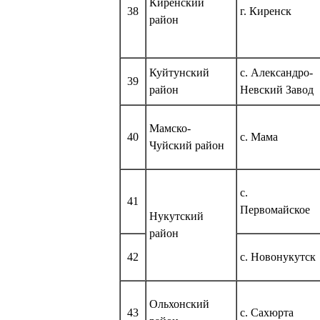
Киренский
38
г. Киренск
район
Куйтунский
с. Александро-
39
район
Невский Завод
Мамско-
40
с. Мама
Чуйский район
с.
41
Первомайское
Нукутский
район
42
с. Новонукутск
Ольхонский
43
с. Сахюрта