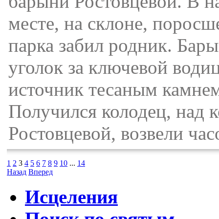
барыни Ростовцевой. В н
месте, на склоне, поросш
парка забил родник. Бар
уголок за ключевой води
источник тесаным камнем
Получился колодец, над к
Ростовцевой, возвели час
1
2
3
4
5
6
7
8
9
10
...
14
Назад
Вперед
Исцеления
Поиск по святым