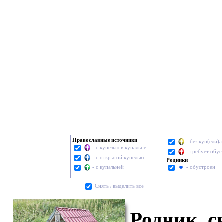
Православные источники
- без куп(ели)
- с купелью в купальне
- требует обу
- с открытой купелью
Родники
- с купальней
- обустроен
Cнять / выделить все
Родник, с