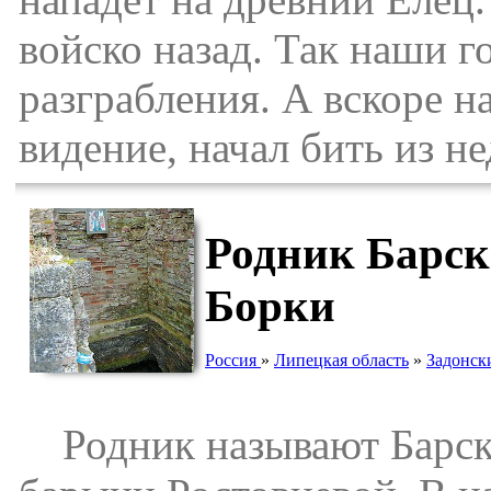
войско назад. Так наши г
разграбления. А вскоре н
видение, начал бить из н
Родник Барск
Борки
Россия
»
Липецкая область
»
Задонск
Родник называют Барски