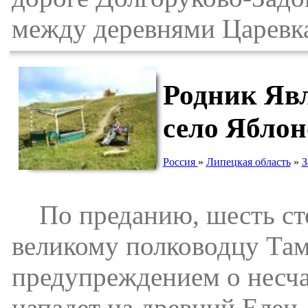
между деревнями Царевк
Родник Явл
село Яблон
Россия
»
Липецкая область
»
З
По преданию, шесть стол
великому полководцу Там
предупреждением о несчас
нападет на древний Елец.