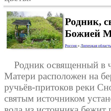
Родник, 
Божией М
Россия
»
Липецкая област
Родник освященный в ч
Матери расположен на бе
ручьёв-притоков реки Сно
святым источником устано
вода из источника бежит 