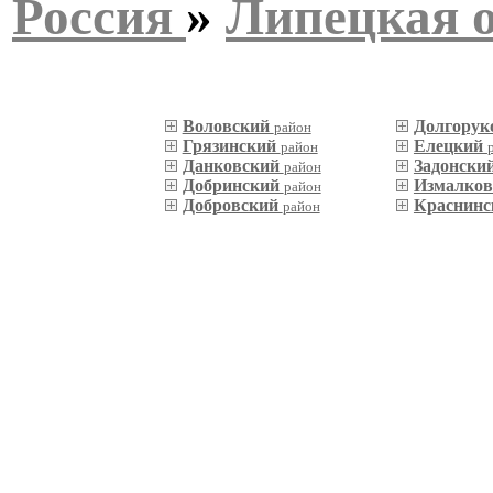
Россия
»
Липецкая 
Воловский
Долгорук
район
Грязинский
Елецкий
район
Данковский
Задонски
район
Добринский
Измалко
район
Добровский
Краснин
район