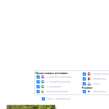
Православные источники
- требует обу
- с купелью в купальне
- неизвестно
- с открытой купелью
- озеро
- с купальней
Родники
- без куп(ели)альни
- обустроен
Cнять / выделить все