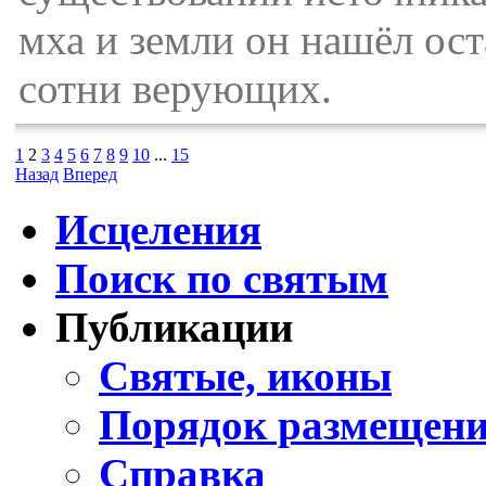
мха и земли он нашёл ост
сотни верующих.
1
2
3
4
5
6
7
8
9
10
...
15
Назад
Вперед
Исцеления
Поиск по святым
Публикации
Святые, иконы
Порядок размещени
Справка