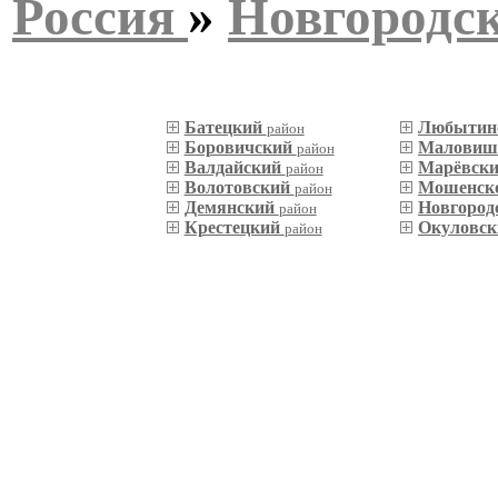
Россия
»
Новгородск
Батецкий
Любытин
район
Боровичский
Маловиш
район
Валдайский
Марёвск
район
Волотовский
Мошенск
район
Демянский
Новгород
район
Крестецкий
Окуловс
район