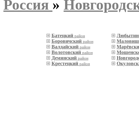
Россия
»
Новгородск
Батецкий
Любытин
район
Боровичский
Маловиш
район
Валдайский
Марёвск
район
Волотовский
Мошенск
район
Демянский
Новгород
район
Крестецкий
Окуловс
район