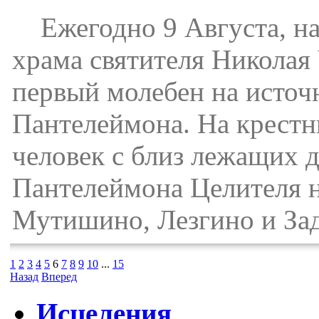
Ежегодно 9 Августа, начи
храма святителя Николая
первый молебен на источ
Пантелеймона. На крестн
человек с близ лежащих д
Пантелеймона Целителя н
Мутишино, Лезгино и Заде
1
2
3
4
5
6
7
8
9
10
...
15
Назад
Вперед
Исцеления