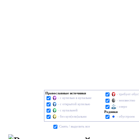
Православные источники
- требует обу
- с купелью в купальне
- неизвестно
- с открытой купелью
- озеро
- с купальней
Родники
- без куп(ели)альни
- обустроен
Cнять / выделить все