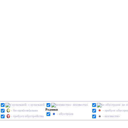
- с купальней
- неизвестно
- не 
Родники
- без куп(ели)альни
- требует обустро
- обустроен
- требует обустройства
- неизвестно