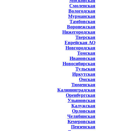
Московская
Смоленская
Вологодская
Мурманская
Тамбовская
Воронежская
Нижегородская
Тверская
Еврейская АО
Новгородская
Томская
Ивановская
Новосибирская
Тульская
Иркутская
Омская
Тюменская
Калининградская
Оренбургская
Ульяновская
Калужская
Орловская
Челябинская
Кемеровская
Пензенская