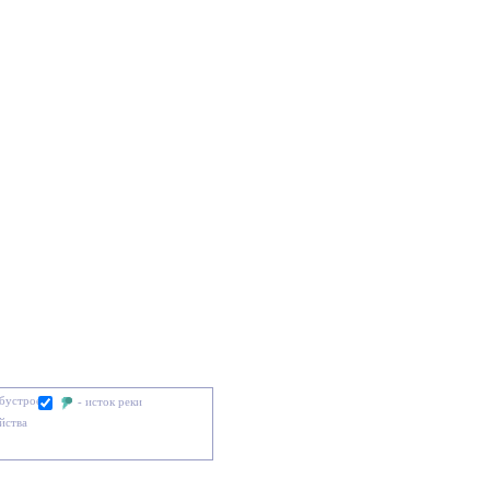
обустроен
- исток реки
йства