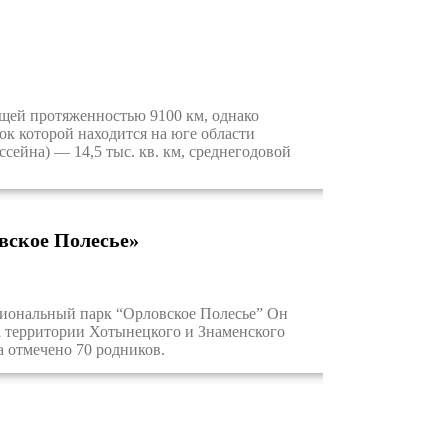
бщей протяженностью 9100 км, однако
ок которой находится на юге области
сейна) — 14,5 тыс. кв. км, среднегодовой
вское Полесье»
иональный парк “Орловское Полесье” Он
а территории Хотынецкого и Знаменского
 отмечено 70 родников.