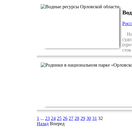
Вод
Рос
На т
судо
(про
сток
1
...
23
24
25
26
27
28
29
30
31
32
Назад
Вперед