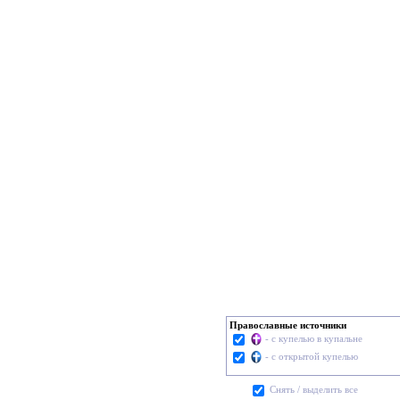
Православные источники
- с купелью в купальне
- с открытой купелью
Cнять / выделить все