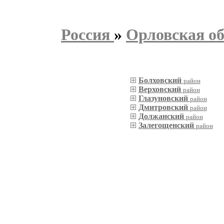
Россия
»
Орловская об
Болховский
район
Верховский
район
Глазуновский
район
Дмитровский
район
Должанский
район
Залегощенский
район