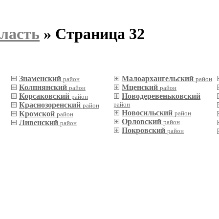
ласть
» Страница 32
Знаменский
Малоархангельский
район
район
Колпнянский
Мценский
район
район
Корсаковский
Новодеревеньковский
район
Краснозоренский
район
район
Новосильский
Кромской
район
район
Орловский
Ливенский
район
район
Покровский
район