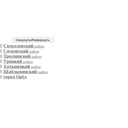
Cвернуть/Развернуть
Свердловский
район
Сосковский
район
Троснянский
район
Урицкий
район
Хотынецкий
район
Шаблыкинский
район
город Орёл