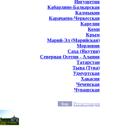
Ингушетия
Кабардино-Балкарская
Калмыкия
Карачаево-Черкесская
Карелия
Коми
Крым
Марий-Эл (Марийская)
Мордовия
Саха (Якутия)
Северная Осетия - Алания
Татарстан
Тыва (Тува)
Удмуртская
Хакасия
Чеченская
Чувашская
Регистрация