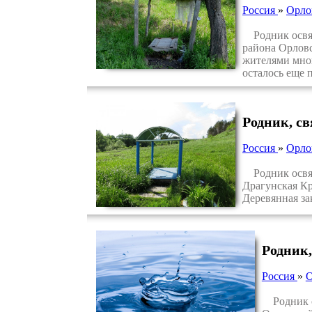
Россия
»
Орло
Родник освящ
района Орловс
жителями мног
осталось еще 
Родник, с
Россия
»
Орло
Родник освяще
Драгунская Кр
Деревянная за
Родник,
Россия
»
О
Родник ос