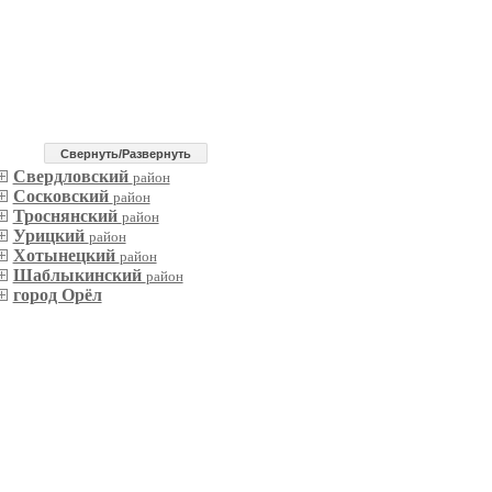
Cвернуть/Развернуть
Свердловский
район
Сосковский
район
Троснянский
район
Урицкий
район
Хотынецкий
район
Шаблыкинский
район
город Орёл