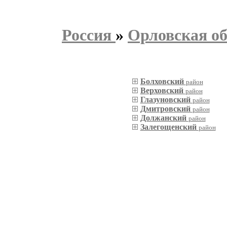
Россия
»
Орловская об
Болховский
район
Верховский
район
Глазуновский
район
Дмитровский
район
Должанский
район
Залегощенский
район