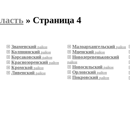
ласть
» Страница 4
Знаменский
Малоархангельский
район
район
Колпнянский
Мценский
район
район
Корсаковский
Новодеревеньковский
район
Краснозоренский
район
район
Новосильский
Кромской
район
район
Орловский
Ливенский
район
район
Покровский
район