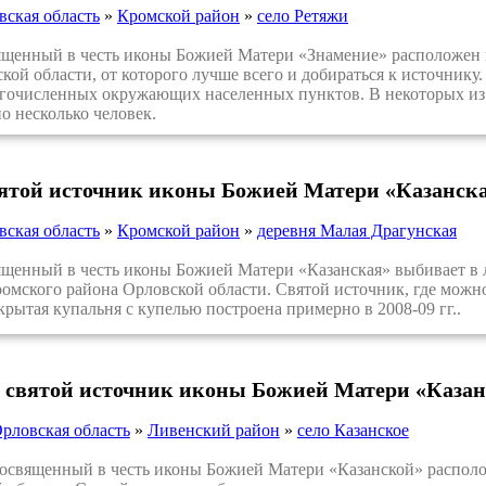
вская область
»
Кромской район
»
село Ретяжи
енный в честь иконы Божией Матери «Знамение» расположен в 
кой области, от которого лучше всего и добираться к источнику
очисленных окружающих населенных пунктов. В некоторых из н
по несколько человек.
вятой источник иконы Божией Матери «Казанска
вская область
»
Кромской район
»
деревня Малая Драгунская
нный в честь иконы Божией Матери «Казанская» выбивает в ло
омского района Орловской области. Святой источник, где можно
крытая купальня с купелью построена примерно в 2008-09 гг..
 святой источник иконы Божией Матери «Казан
рловская область
»
Ливенский район
»
село Казанское
вященный в честь иконы Божией Матери «Казанской» располож