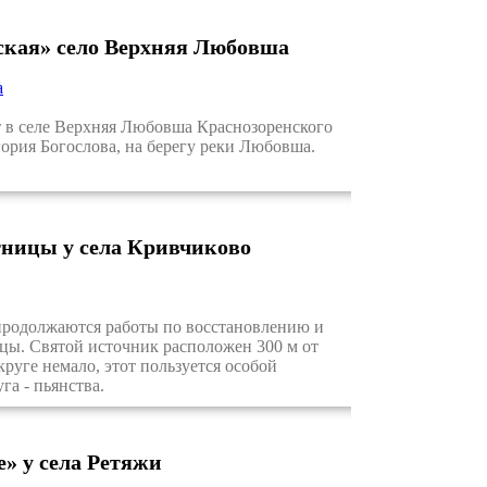
ская» село Верхняя Любовша
а
в селе Верхняя Любовша Краснозоренского
гория Богослова, на берегу реки Любовша.
ницы у села Кривчиково
продолжаются работы по восстановлению и
цы. Святой источник расположен 300 м от
круге немало, этот пользуется особой
га - пьянства.
» у села Ретяжи