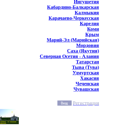
Ингушетия
Кабардино-Балкарская
Калмыкия
Карачаево-Черкесская
Карелия
Коми
Крым
Марий-Эл (Марийская)
Мордовия
Саха (Якутия)
Северная Осетия - Алания
Татарстан
Тыва (Тува)
Удмуртская
Хакасия
Чеченская
Чувашская
Регистрация