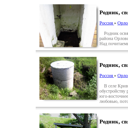
Родник, с
Россия
»
Орло
Родник освящ
района Орловс
Над почитаемы
Родник, с
Россия
»
Орло
В селе Кривчи
обустройству 
юго-восточнее
любовью, пото
Родник, с