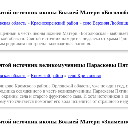
вятой источник иконы Божией Матери «Боголюб
вская область
»
Краснозоренский район
»
село Верхняя Любовш
енный в честь иконы Божией Матери «Боголюбская» выбивает 
кой области. Святой источник находится недалеко от храма Гри
м родником построена надкладезная часовня.
вятой источник великомученицы Параскевы Пят
вская область
»
Кромской район
»
село Кривчиково
ково Кромского района Орловской области, уже не один год, 
родника освященного в честь великомученицы Параскевы Пятни
 окраины села и старого фруктового сада. И хотя источников в о
му что считается помогает его вода исцелится от страшного неду
вятой источник иконы Божией Матери «Знамение