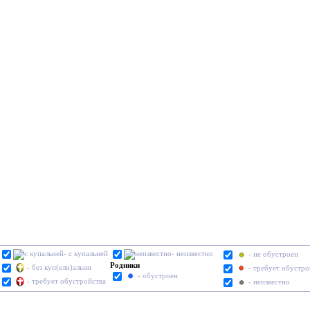
- с купальней
- неизвестно
- не обустроен
Родники
- без куп(ели)альни
- требует обустро
- обустроен
- требует обустройства
- неизвестно