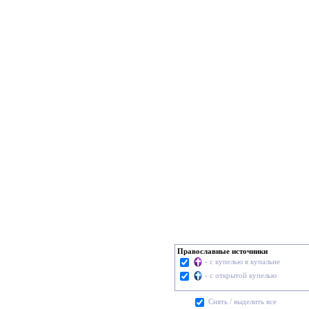
Православные источники
- с купелью в купальне
- с открытой купелью
Cнять / выделить все