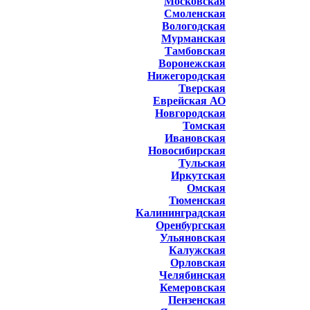
Московская
Смоленская
Вологодская
Мурманская
Тамбовская
Воронежская
Нижегородская
Тверская
Еврейская АО
Новгородская
Томская
Ивановская
Новосибирская
Тульская
Иркутская
Омская
Тюменская
Калининградская
Оренбургская
Ульяновская
Калужская
Орловская
Челябинская
Кемеровская
Пензенская