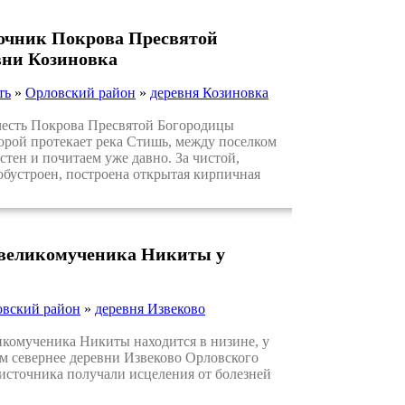
точник Покрова Пресвятой
вни Козиновка
ть
»
Орловский район
»
деревня Козиновка
сть Покрова Пресвятой Богородицы
орой протекает река Стишь, между поселком
стен и почитаем уже давно. За чистой,
бустроен, построена открытая кирпичная
 великомученика Никиты у
вский район
»
деревня Извеково
омученика Никиты находится в низине, у
0 м севернее деревни Извеково Орловского
 источника получали исцеления от болезней