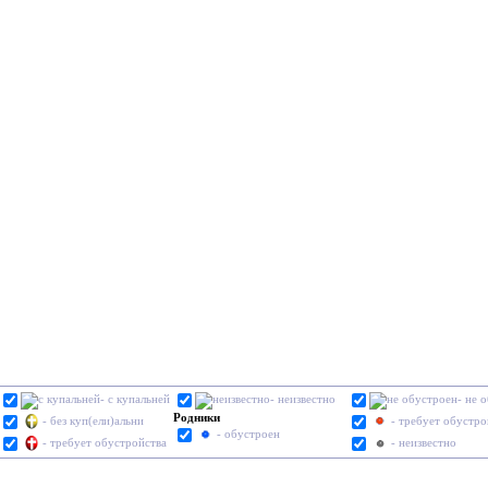
- с купальней
- неизвестно
- не 
Родники
- без куп(ели)альни
- требует обустро
- обустроен
- требует обустройства
- неизвестно