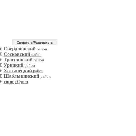
Cвернуть/Развернуть
Свердловский
район
Сосковский
район
Троснянский
район
Урицкий
район
Хотынецкий
район
Шаблыкинский
район
город Орёл