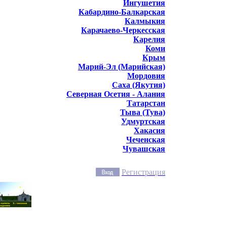
Ингушетия
Кабардино-Балкарская
Калмыкия
Карачаево-Черкесская
Карелия
Коми
Крым
Марий-Эл (Марийская)
Мордовия
Саха (Якутия)
Северная Осетия - Алания
Татарстан
Тыва (Тува)
Удмуртская
Хакасия
Чеченская
Чувашская
Регистрация