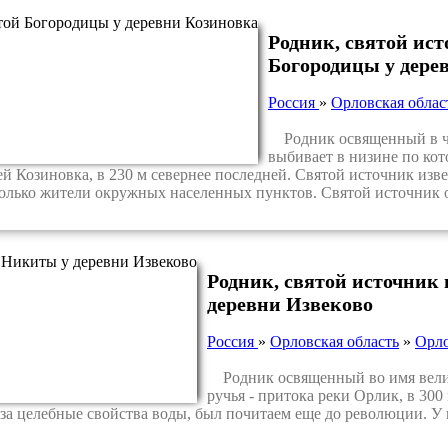
Родник, святой ис
Богородицы у дере
Россия
»
Орловская облас
Родник освященный в че
выбивает в низине по кот
й Козиновка, в 230 м севернее последней. Святой источник изве
олько жители окружных населенных пунктов. Святой источник о
Родник, святой источник
деревни Извеково
Россия
»
Орловская область
»
Орло
Родник освященный во имя велик
ручья - притока реки Орлик, в 30
 за целебные свойства воды, был почитаем еще до революции. У