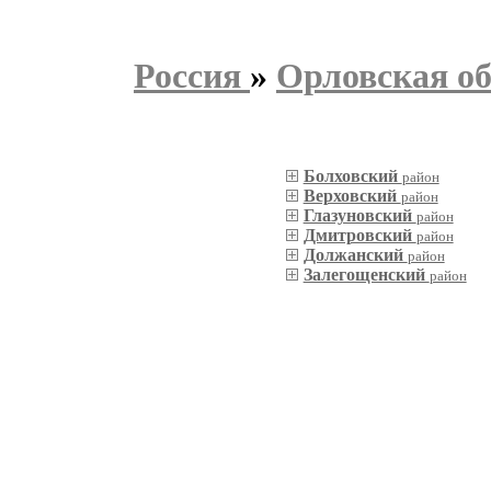
Россия
»
Орловская об
Болховский
район
Верховский
район
Глазуновский
район
Дмитровский
район
Должанский
район
Залегощенский
район