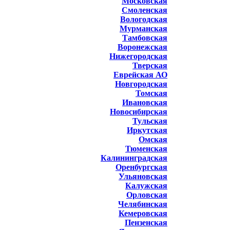
Московская
Смоленская
Вологодская
Мурманская
Тамбовская
Воронежская
Нижегородская
Тверская
Еврейская АО
Новгородская
Томская
Ивановская
Новосибирская
Тульская
Иркутская
Омская
Тюменская
Калининградская
Оренбургская
Ульяновская
Калужская
Орловская
Челябинская
Кемеровская
Пензенская