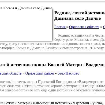
Родник, святой источн
Дамиана село Дьячье
Россия
»
Орловская область
»
Родник освященный в честь м
берегу реки Мезенка, в селе Д
году, сразу после начала восстановления одноименного храма, на
отворцев Космы и Дамиана Асийских был построен в 1914 году.
вятой источник иконы Божией Матери «Владимир
вская область
»
Орловский район
»
село Паслово
енный в честь иконы Пресвятой Богородицы «Владимирская» р
кой области. Святой источник хорошо обустроен. В конце 2000-х
0 м северо-восточнее есть еще один источник с открытой купель