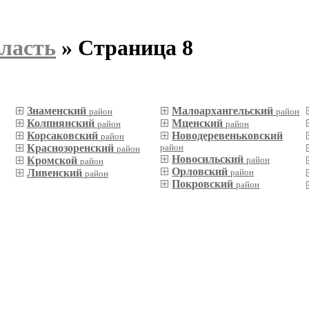
ласть
» Страница 8
Знаменский
Малоархангельский
район
район
Колпнянский
Мценский
район
район
Корсаковский
Новодеревеньковский
район
Краснозоренский
район
район
Новосильский
Кромской
район
район
Орловский
Ливенский
район
район
Покровский
район