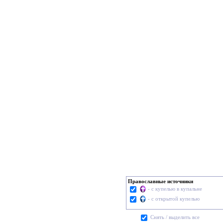
Православные источники
- с купелью в купальне
- с открытой купелью
Cнять / выделить все