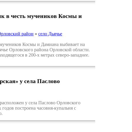
ик в честь мучеников Космы и
Орловский район
»
село Дьячье
учеников Космы и Дамиана выбивает на
ьячье Орловского района Орловской области.
ходящегося в 200-х метрах северо-западнее.
ская» у села Паслово
асположен у села Паслово Орловского
 годов построена часовня-купальня с
ю.