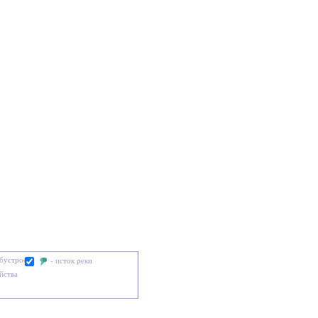
обустроен
- исток реки
йства