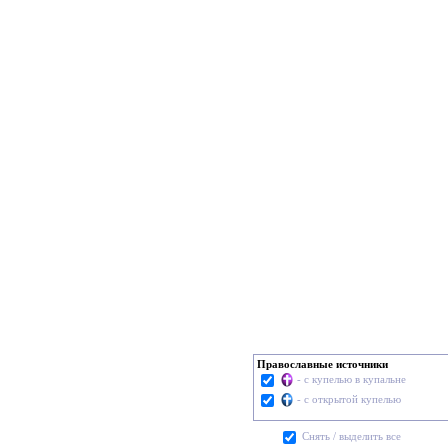
Православные источники
- с купелью в купальне
- с открытой купелью
Cнять / выделить все