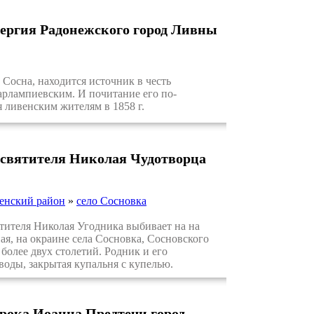
Сергия Радонежского город Ливны
Сосна, находится источник в честь
рлампиевским. И почитание его по-
 ливенским жителям в 1858 г.
 святителя Николая Чудотворца
енский район
»
село Сосновка
ителя Николая Угодника выбивает на на
ная, на окраине села Сосновка, Сосновского
более двух столетий. Родник и его
воды, закрытая купальня с купелью.
орока Иоанна Предтечи город