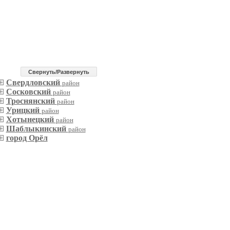
Cвернуть/Развернуть
Свердловский
район
Сосковский
район
Троснянский
район
Урицкий
район
Хотынецкий
район
Шаблыкинский
район
город Орёл