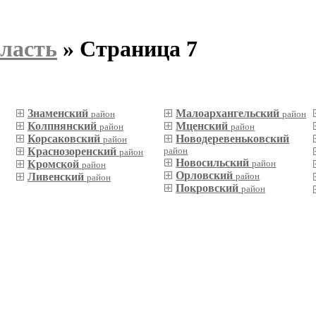
ласть
» Страница 7
Знаменский
Малоархангельский
район
район
Колпнянский
Мценский
район
район
Корсаковский
Новодеревеньковский
район
Краснозоренский
район
район
Новосильский
Кромской
район
район
Орловский
Ливенский
район
район
Покровский
район