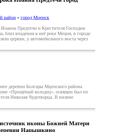
й район
»
город Мценск
Иоанна Предтечи и Крестителя Господня
, близ впадения в неё реки Мецня, в городе
яли церкви, у автомобильного моста через
чнее деревни Болгары Мценского района
вание «Прощёный колодец», освящен был по
ителя Николая Чудотворца. В низине
й источник иконы Божией Матери
 деревни Нарышкино