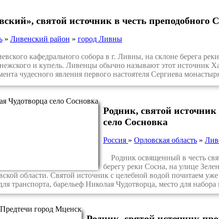
ский», святой источник в честь преподобного 
ь
»
Ливенский район
»
город Ливны
ского кафедрального собора в г. Ливны, на склоне берега реки 
нежского и купель. Ливенцы обычно называют этот источник Ха
ента чудесного явления первого настоятеля Сергиева монастыря
Родник, святой источник
село Сосновка
Россия
»
Орловская область
»
Лив
Родник освященный в честь свят
берегу реки Сосна, на улице Зеле
ской области. Святой источник с целебной водой почитаем уже 
для транспорта, барельеф Николая Чудотворца, место для набора 
Родник, святой источник пр