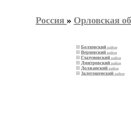
Россия
»
Орловская об
Болховский
район
Верховский
район
Глазуновский
район
Дмитровский
район
Должанский
район
Залегощенский
район