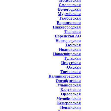
Московская
Смоленская
Вологодская
Мурманская
Тамбовская
Воронежская
Нижегородская
Тверская
Еврейская АО
Новгородская
Томская
Ивановская
Новосибирская
Тульская
Иркутская
Омская
Тюменская
Калининградская
Оренбургская
Ульяновская
Калужская
Орловская
Челябинская
Кемеровская
Пензенская