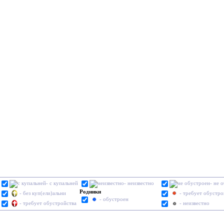
- с купальней
- неизвестно
- не 
Родники
- без куп(ели)альни
- требует обустро
- обустроен
- требует обустройства
- неизвестно