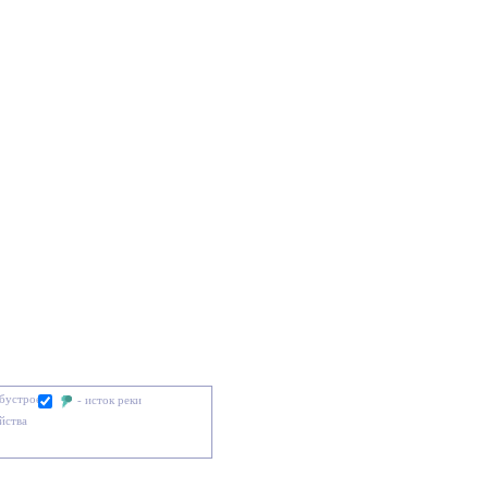
обустроен
- исток реки
йства