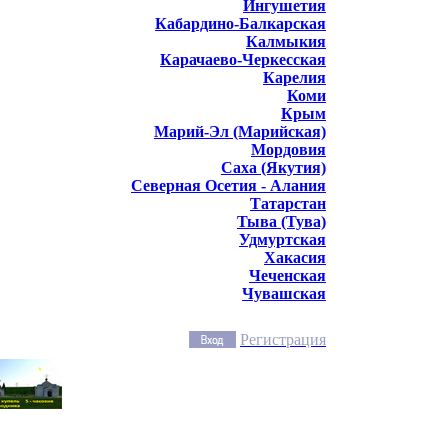
Ингушетия
Кабардино-Балкарская
Калмыкия
Карачаево-Черкесская
Карелия
Коми
Крым
Марий-Эл (Марийская)
Мордовия
Саха (Якутия)
Северная Осетия - Алания
Татарстан
Тыва (Тува)
Удмуртская
Хакасия
Чеченская
Чувашская
Регистрация