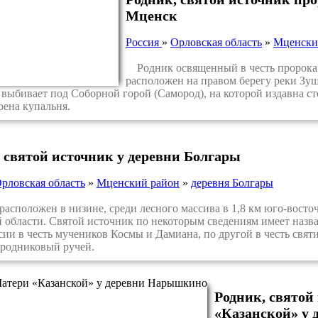
Мценск
Россия
»
Орловская область
»
Мценски
Родник освященный в честь пророка 
расположен на правом берегу реки Зуша
выбивает под Соборной горой (Самород), на которой издавна сто
оена купальня.
 святой источник у деревни Болгары
рловская область
»
Мценский район
»
деревня Болгары
сположен в низине, среди лесного массива в 1,8 км юго-восто
 области. Святой источник по некоторым сведениям имеет наз
сии в честь мучеников Космы и Дамиана, по другой в честь свят
 родниковый ручей.
Родник, свято
«Казанской» у