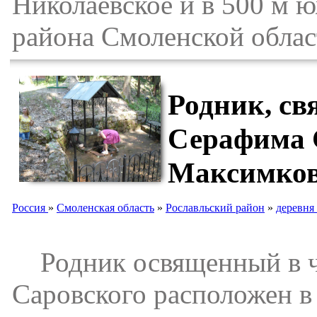
Николаевское и в 500 м 
района Смоленской облас
Родник, св
Серафима С
Максимко
Россия
»
Смоленская область
»
Рославльский район
»
деревня
Родник освященный в ч
Саровского расположен в 