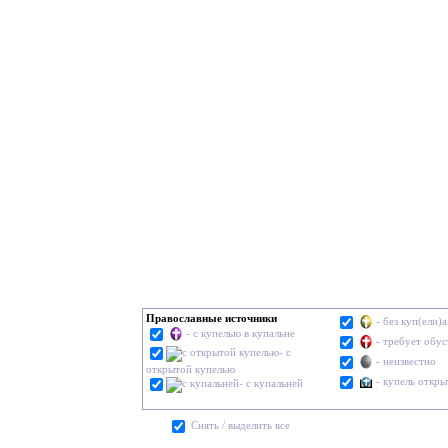
Православные источники
- без куп(ели)
- с купелью в купальне
- требует обу
- с
- неизвестно
открытой купелью
- купель откры
- с купальней
Cнять / выделить все