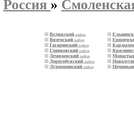
Россия
»
Смоленская
Велижский
Ельнинс
район
Вяземский
Ершичск
район
Гагаринский
Кардымо
район
Глинковский
Краснин
район
Демидовский
Монасты
район
Дорогобужский
Новодуги
район
Духовщинский
Починко
район