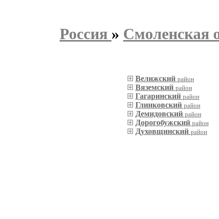
Россия
»
Смоленская 
Велижский
район
Вяземский
район
Гагаринский
район
Глинковский
район
Демидовский
район
Дорогобужский
район
Духовщинский
район