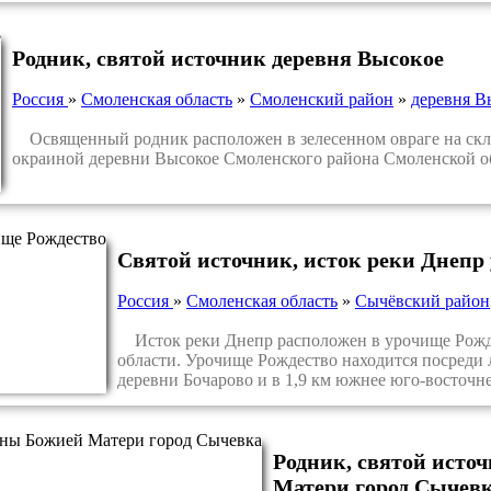
Родник, святой источник деревня Высокое
Россия
»
Смоленская область
»
Смоленский район
»
деревня В
Освященный родник расположен в зелесенном овраге на склон
окраиной деревни Высокое Смоленского района Смоленской о
Святой источник, исток реки Днепр
Россия
»
Смоленская область
»
Сычёвский район
Исток реки Днепр расположен в урочище Рожд
области. Урочище Рождество находится посреди л
деревни Бочарово и в 1,9 км южнее юго-восточн
Родник, святой исто
Матери город Сычев