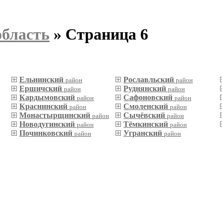
область
» Страница 6
Ельнинский
Рославльский
район
район
Ершичский
Руднянский
район
район
Кардымовский
Сафоновский
район
район
Краснинский
Смоленский
район
район
Монастырщинский
Сычёвский
район
район
Новодугинский
Тёмкинский
район
район
Починковский
Угранский
район
район