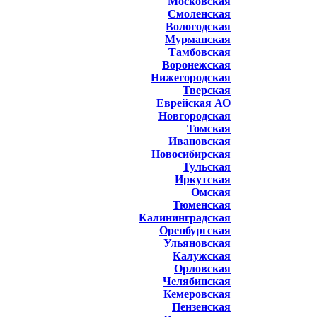
Московская
Смоленская
Вологодская
Мурманская
Тамбовская
Воронежская
Нижегородская
Тверская
Еврейская АО
Новгородская
Томская
Ивановская
Новосибирская
Тульская
Иркутская
Омская
Тюменская
Калининградская
Оренбургская
Ульяновская
Калужская
Орловская
Челябинская
Кемеровская
Пензенская