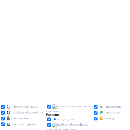
- купель в
- без куп(ели)альни
- неизвестно
купальне
- требует обустройства
- исток реки
Родники
- неизвестно
- колодец
- обустроен
- купель открытая
-
требует обустройства