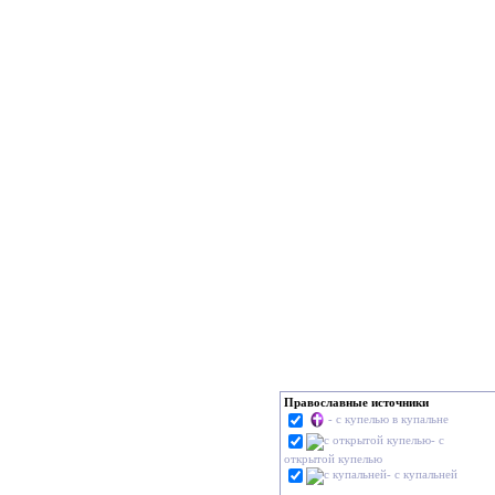
Православные источники
- с купелью в купальне
- с
открытой купелью
- с купальней