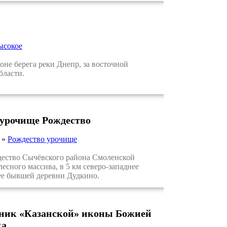
ысокое
е берега реки Днепр, за восточной
бласти.
 урочище Рождество
»
Рождество урочище
ество Сычёвского района Смоленской
есного массива, в 5 км северо-западнее
ее бывшей деревни Дудкино.
чник «Казанской» иконы Божией
ка