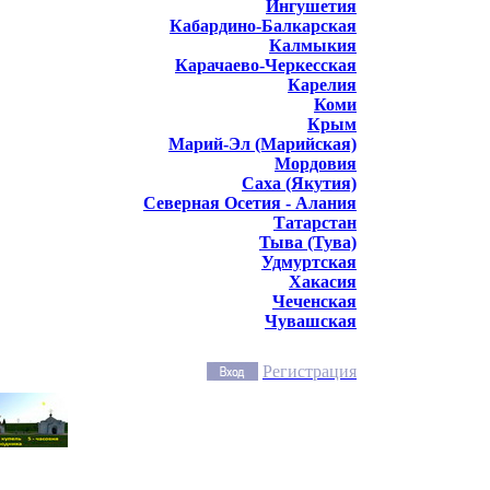
Ингушетия
Кабардино-Балкарская
Калмыкия
Карачаево-Черкесская
Карелия
Коми
Крым
Марий-Эл (Марийская)
Мордовия
Саха (Якутия)
Северная Осетия - Алания
Татарстан
Тыва (Тува)
Удмуртская
Хакасия
Чеченская
Чувашская
Регистрация