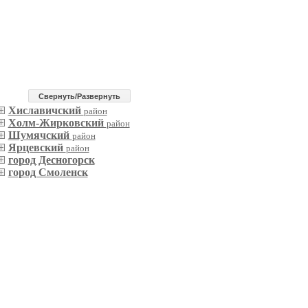
Cвернуть/Развернуть
Хиславичский
район
Холм-Жирковский
район
Шумячский
район
Ярцевский
район
город Десногорск
город Смоленск