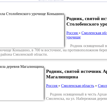
Родник, святой и
Столобенского у
Россия
»
Смоленская об
урочище
Родник освященный в ч
рочище Коньшино, в 700 м восточнее, на противоположном берегу
 района Смоленской области.
Родник, святой источник 
Магалинщина
Россия
»
Смоленская область
»
Смол
Родник освященный в честь Архан
Смоленска, на ул. Набережная дере