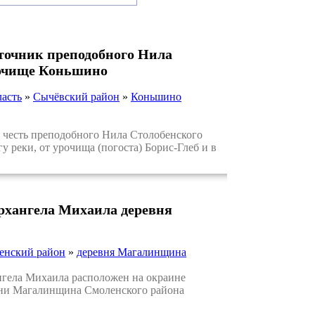
сточник преподобного Нила
рочище Коньшино
ласть
»
Сычёвский район
»
Коньшино
есть преподобного Нила Столобенского
 реки, от урочища (погоста) Борис-Глеб и в
Архангела Михаила деревня
енский район
»
деревня Магалинщина
гела Михаила расположен на окраине
вни Магалинщина Смоленского района