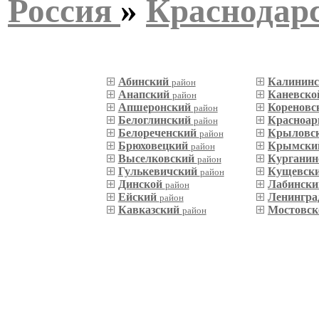
Россия
»
Краснодар
Абинский
Калинин
район
Анапский
Каневск
район
Апшеронский
Кореновс
район
Белоглинский
Красноар
район
Белореченский
Крыловс
район
Брюховецкий
Крымск
район
Выселковский
Кургани
район
Гулькевичский
Кущевск
район
Динской
Лабинск
район
Ейский
Ленингра
район
Кавказский
Мостовс
район