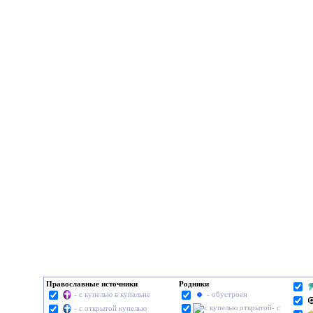
Православные источники
Родники
- с купелью в купальне
- обустроен
- с
- с открытой купелью