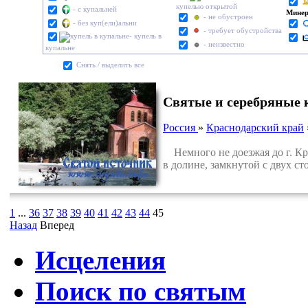
купелью открытой
- с купальней
Минер
- не обустроен
- без куп(ели)альни
- требует обустройства
- купель в
- неизвестно
купальне
Cнять / выделить все
Святые и серебряные
Россия
»
Краснодарский край
Немного не доезжая до г. Кры
в долине, замкнутой с двух с
1
...
36
37
38
39
40
41
42
43
44
45
Назад
Вперед
Исцеления
Поиск по святым