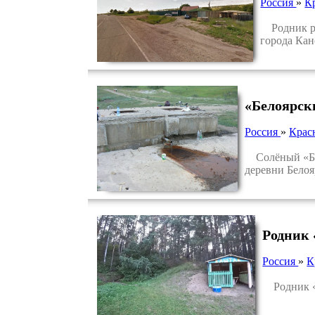
Россия
»
К
Родник рас
города Кан
«Белоярск
Россия
»
Крас
Солёный «Бело
деревни Белоя
Родник
Россия
»
К
Родник «К