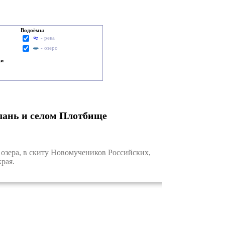
Водоёмы
- река
- озеро
ки
лань и селом Плотбище
зера, в скиту Новомучеников Российских,
рая.