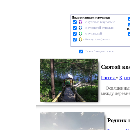
Православные источники
- с купелью в купальне
- с открытой купелью
И
- с купальней
- без куп(ели)альни
Cнять / выделить все
Святой ко
Россия
»
Крас
Освященный р
между деревне
Родник 