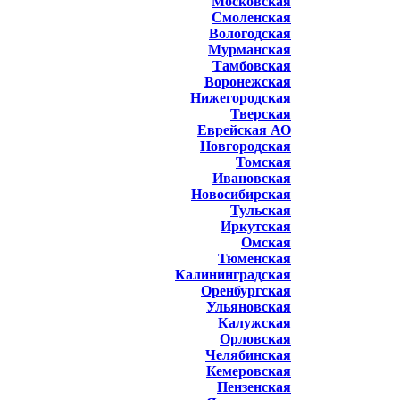
Московская
Смоленская
Вологодская
Мурманская
Тамбовская
Воронежская
Нижегородская
Тверская
Еврейская АО
Новгородская
Томская
Ивановская
Новосибирская
Тульская
Иркутская
Омская
Тюменская
Калининградская
Оренбургская
Ульяновская
Калужская
Орловская
Челябинская
Кемеровская
Пензенская