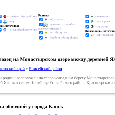
Родники
- требует обустройства
- неизвестно
- обустроен
- озеро
- исток реки
- с
ные источники
- скважина
купелью открытой
- буддийский источник
Минеральные источни
- не обустроен
- минеральный
- требует обустройства
лодец на Монастырском озере между деревней Я
ноярский край
»
Енисейский район
одник расположен на северо-западном берегу Монастырского о
й Ялань и селом Плотбище Енисейского района Красноярского к
на обводной у города Канск