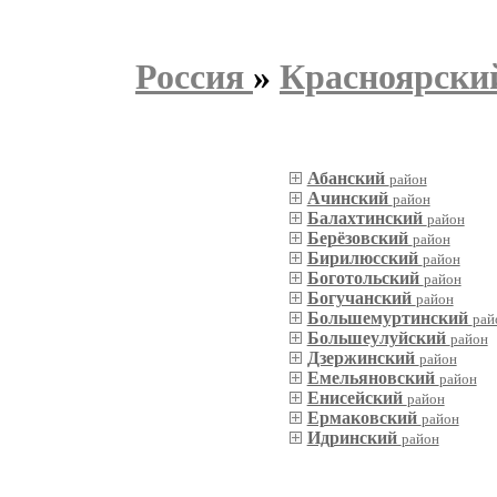
Россия
»
Красноярски
Абанский
район
Ачинский
район
Балахтинский
район
Берёзовский
район
Бирилюсский
район
Боготольский
район
Богучанский
район
Большемуртинский
рай
Большеулуйский
район
Дзержинский
район
Емельяновский
район
Енисейский
район
Ермаковский
район
Идринский
район