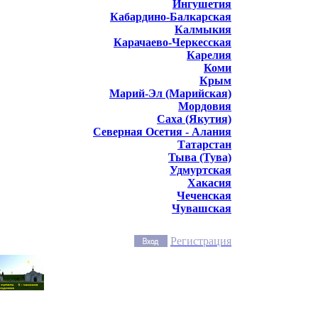
Ингушетия
Кабардино-Балкарская
Калмыкия
Карачаево-Черкесская
Карелия
Коми
Крым
Марий-Эл (Марийская)
Мордовия
Саха (Якутия)
Северная Осетия - Алания
Татарстан
Тыва (Тува)
Удмуртская
Хакасия
Чеченская
Чувашская
Регистрация