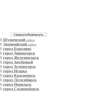
Cвернуть/Развернуть
Шушенский
район
Эвенкийский
район
город Бородино
город Дивногорск
город Железногорск
город Заозёрный
город Зеленогорск
город Игарка
город Красноярск
город Лесосибирск
город Норильск
город Сосновоборск