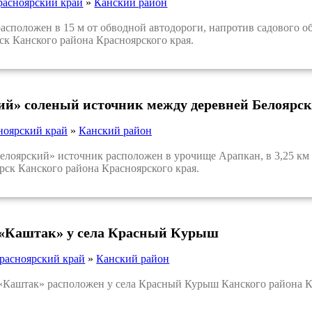
расноярский край
»
Канский район
положен в 15 м от обводной автодороги, напротив садового о
ск Канского района Красноярского края.
ий» соленый источник между деревней Белоярск
ноярский край
»
Канский район
ярский» источник расположен в урочище Арапкан, в 3,25 км за
рск Канского района Красноярского края.
 «Каштак» у села Красный Курыш
расноярский край
»
Канский район
аштак» расположен у села Красный Курыш Канского района Кр