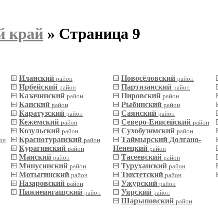
й край
» Страница 9
Иланский
Новосёловский
район
район
Ирбейский
Партизанский
район
район
Казачинский
Пировский
район
район
Канский
Рыбинский
район
район
Каратузский
Саянский
район
район
Кежемский
Северо-Енисейский
район
район
Козульский
Сухобузимский
район
район
Краснотуранский
Таймырский Долгано-
он
район
Курагинский
Ненецкий
район
район
Манский
Тасеевский
район
район
Минусинский
Туруханский
район
район
Мотыгинский
Тюхтетский
район
район
Назаровский
Ужурский
район
район
Нижнеингашский
Уярский
район
район
Шарыповский
район