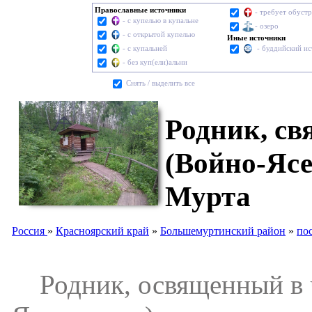
Православные источники
- требует обуст
- с купелью в купальне
- озеро
- с открытой купелью
Иные источники
- с купальней
- буддийский и
- без куп(ели)альни
Cнять / выделить все
Родник, св
(Войно-Ясе
Мурта
Россия
»
Красноярский край
»
Большемуртинский район
»
по
Родник, освященный в ч