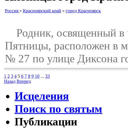
Россия
»
Красноярский край
»
город Красноярск
Родник, освященный в ч
Пятницы, расположен в м
№ 27 по улице Диксона г
1
2
3
4
5
6
7
8
9
10
...
33
Назад
Вперед
Исцеления
Поиск по святым
Публикации