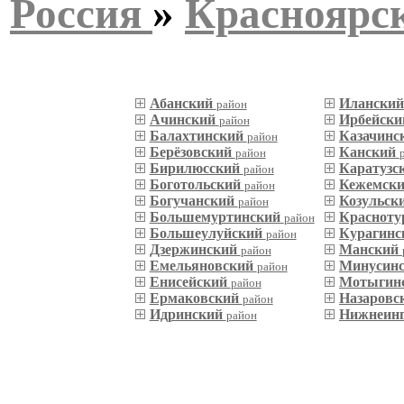
Россия
»
Красноярс
Абанский
Илански
район
Ачинский
Ирбейск
район
Балахтинский
Казачинс
район
Берёзовский
Канский
район
Бирилюсский
Каратузс
район
Боготольский
Кежемск
район
Богучанский
Козульск
район
Большемуртинский
Красноту
район
Большеулуйский
Курагин
район
Дзержинский
Манский
район
Емельяновский
Минусин
район
Енисейский
Мотыгин
район
Ермаковский
Назаровс
район
Идринский
Нижнеин
район