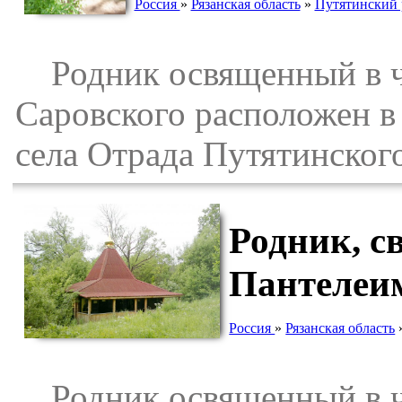
Россия
»
Рязанская область
»
Путятинский 
Родник освященный в ч
Саровского расположен в 
села Отрада Путятинского
Родник, с
Пантелеим
Россия
»
Рязанская область
Родник освященный в че