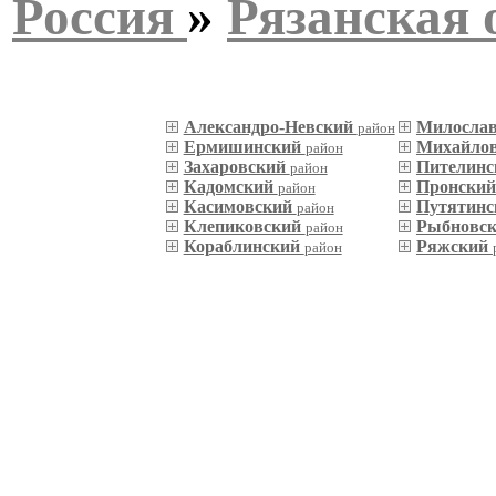
Россия
»
Рязанская 
Александро-Невский
Милосла
район
Ермишинский
Михайло
район
Захаровский
Пителин
район
Кадомский
Пронски
район
Касимовский
Путятин
район
Клепиковский
Рыбновс
район
Кораблинский
Ряжский
район