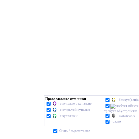
Православные источники
- без куп(ели)
- с купелью в купальне
- с открытой купелью
требует обустройства
- неизвестно
- с купальней
- озеро
Cнять / выделить все