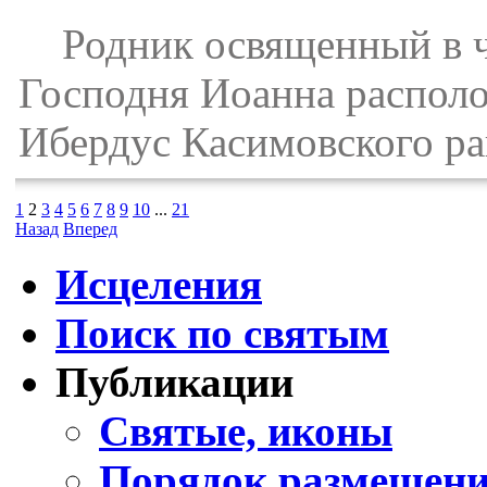
Родник освященный в чес
Господня Иоанна располо
Ибердус Касимовского ра
1
2
3
4
5
6
7
8
9
10
...
21
Назад
Вперед
Исцеления
Поиск по святым
Публикации
Святые, иконы
Порядок размещени