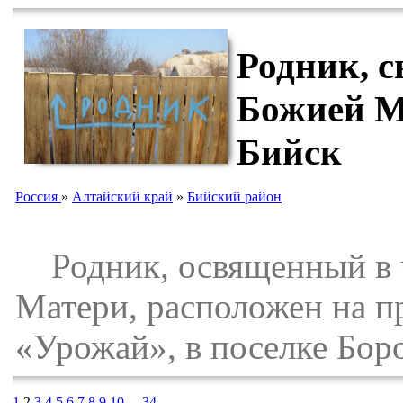
Родник, 
Божией М
Бийск
Россия
»
Алтайский край
»
Бийский район
Родник, освященный в ч
Матери, расположен на пр
«Урожай», в поселке Бор
1
2
3
4
5
6
7
8
9
10
...
34