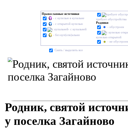
Православные источники
- с купелью в купальне
требует обустройства
Родники
- с открытой купелью
- обустроен
- с купальней
- без куп(ели)альни
купелью открытой
- не обустроен
Cнять / выделить все
Родник, святой источ
у поселка Загайново