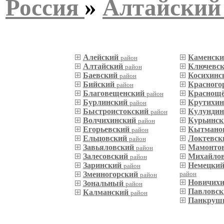
Россия
»
Алтайский
Алейский
Каменск
район
Алтайский
Ключевс
район
Баевский
Косихинс
район
Бийский
Красного
район
Благовещенский
Краснощ
район
Бурлинский
Крутихи
район
Быстроистокский
Кулунди
район
Волчихинский
Курьинс
район
Егорьевский
Кытмано
район
Ельцовский
Локтевс
район
Завьяловский
Мамонто
район
Залесовский
Михайло
район
Заринский
Немецкий
район
Змеиногорский
район
район
Новичих
Зональный
район
Павловс
Калманский
район
Панкруш