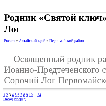
Родник «Святой ключ»,
Лог
Россия
»
Алтайский край
»
Первомайский район
Освященный родник расп
Иоанно-Предтеченского ск
Сорочий Лог Первомайско
1
2
3
4
5
6
7
8
9
10
...
34
Назад
Вперед