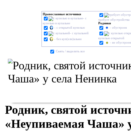
Православные источники
- с
требует обустройства
купелью в купальне
Родники
- с открытой купелью
- обустроен
- с купальней
купелью открытой
- без куп(ели)альни
- не обустроен
Cнять / выделить все
Родник, святой источ
«Неупиваемая Чаша» у