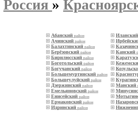
Россия
»
Красноярс
Абанский
Илански
район
Ачинский
Ирбейск
район
Балахтинский
Казачинс
район
Берёзовский
Канский
район
Бирилюсский
Каратузс
район
Боготольский
Кежемск
район
Богучанский
Козульск
район
Большемуртинский
Красноту
район
Большеулуйский
Курагин
район
Дзержинский
Манский
район
Емельяновский
Минусин
район
Енисейский
Мотыгин
район
Ермаковский
Назаровс
район
Идринский
Нижнеин
район