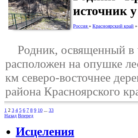
источник у
Россия
»
Красноярский край
Родник, освященный в ч
расположен на опушке лес
км северо-восточнее дер
района Красноярского кр
1
2
3
4
5
6
7
8
9
10
...
33
Назад
Вперед
Исцеления