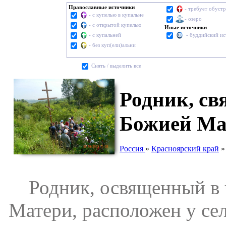
Православные источники
- требует обуст
- с купелью в купальне
- озеро
- с открытой купелью
Иные источники
- с купальней
- буддийский и
- без куп(ели)альни
Cнять / выделить все
Родник, св
Божией Ма
Россия
»
Красноярский край
Родник, освященный в ч
Матери, расположен у с