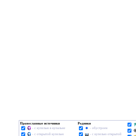
Православные источники
Родники
- с купелью в купальне
- обустроен
- с открытой купелью
- с купелью открытой