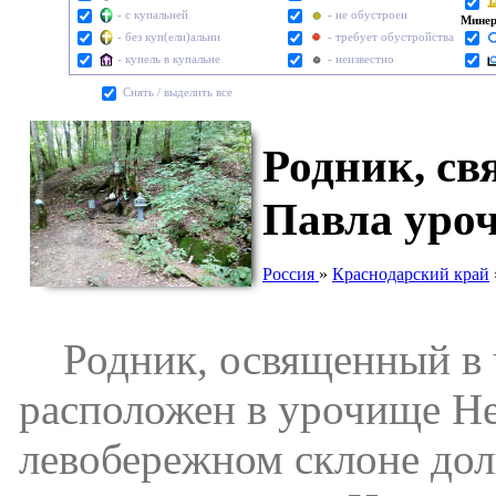
- с купальней
- не обустроен
Минер
- без куп(ели)альни
- требует обустройства
- купель в купальне
- неизвестно
Cнять / выделить все
Родник, св
Павла уро
Россия
»
Краснодарский край
Родник, освященный в че
расположен в урочище Не
левобережном склоне доли