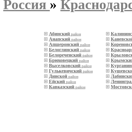
Россия
»
Краснодар
Абинский
Калинин
район
Анапский
Каневск
район
Апшеронский
Кореновс
район
Белоглинский
Красноар
район
Белореченский
Крыловс
район
Брюховецкий
Крымск
район
Выселковский
Кургани
район
Гулькевичский
Кущевск
район
Динской
Лабинск
район
Ейский
Ленингра
район
Кавказский
Мостовс
район