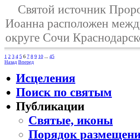
Святой источник Пророк
Иоанна расположен между
округе Сочи Краснодарск
1
2
3
4
5
6
7
8
9
10
...
45
Назад
Вперед
Исцеления
Поиск по святым
Публикации
Святые, иконы
Порядок размещени